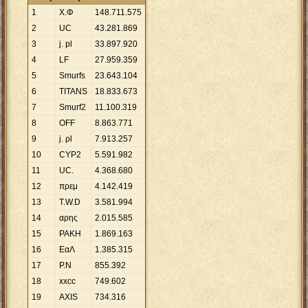
1
Χ.Φ
148
.
711
.
575
2
UC
43
.
281
.
869
3
j. pl
33
.
897
.
920
4
LF
27
.
959
.
359
5
Smurfs
23
.
643
.
104
6
TITANS
18
.
833
.
673
7
Smurf2
11
.
100
.
319
8
ΟFF
8
.
863
.
771
9
j. ρl
7
.
913
.
257
10
CYP2
5
.
591
.
982
11
UC.
4
.
368
.
680
12
πρεμ
4
.
142
.
419
13
T.W.D
3
.
581
.
994
14
αρης
2
.
015
.
585
15
ΡΑΚΗ
1
.
869
.
163
16
ΕαΛ
1
.
385
.
315
17
P.N
855
.
392
18
xxcc
749
.
602
19
AXIS
734
.
316