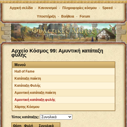
Αρχική σελίδα
-
Κανονισμοί
-
Πληροφορίες κόσμου
-
Speed
-
Υποστήριξη
-
Βοήθεια
-
Forum
Αρχείο Κόσμος 99: Αμυντική κατάταξη
φυλής
Μενού
Hall of Fame
Κατάταξη παίκτη
Κατάταξη Φυλής
Αμυντική κατάταξη παίκτη
Αμυντική κατάταξη φυλής
Χάρτης Κόσμου
Τύπος κατάταξης:
Θέση
Φυλή
Συνολικά