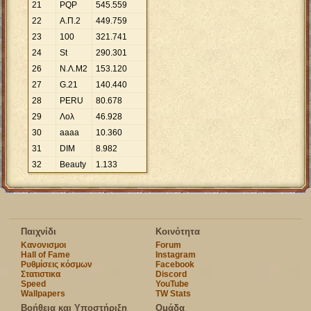
21
PQP
545
.
559
22
Α.Π.2
449
.
759
23
100
321
.
741
24
St
290
.
301
26
Ν.Λ.Μ2
153
.
120
27
G.21
140
.
440
28
PERU
80
.
678
29
Λολ
46
.
928
30
aaaa
10
.
360
31
DIM
8
.
982
32
Beauty
1
.
133
Παιχνίδι
Κοινότητα
Κανονισμοι
Forum
Hall of Fame
Instagram
Ρυθμίσεις κόσμων
Facebook
Στατιστικα
Discord
Speed
YouTube
Wallpapers
TW Stats
Βοήθεια και Υποστήριξη
Ομάδα