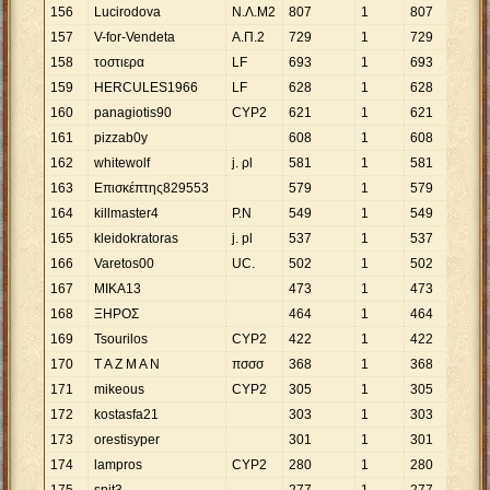
156
Lucirodova
Ν.Λ.Μ2
807
1
807
157
V-for-Vendeta
Α.Π.2
729
1
729
158
τοστιερα
LF
693
1
693
159
HERCULES1966
LF
628
1
628
160
panagiotis90
CYP2
621
1
621
161
pizzab0y
608
1
608
162
whitewolf
j. ρl
581
1
581
163
Επισκέπτης829553
579
1
579
164
killmaster4
P.N
549
1
549
165
kleidokratoras
j. pl
537
1
537
166
Varetos00
UC.
502
1
502
167
MIKA13
473
1
473
168
ΞΗΡΟΣ
464
1
464
169
Tsourilos
CYP2
422
1
422
170
T A Z M A N
πσσσ
368
1
368
171
mikeous
CYP2
305
1
305
172
kostasfa21
303
1
303
173
orestisyper
301
1
301
174
lampros
CYP2
280
1
280