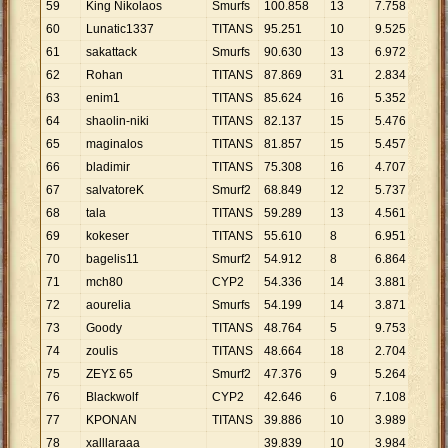
59
King Nikolaos
Smurfs
100
.
858
13
7
.
758
60
Lunatic1337
TITANS
95
.
251
10
9
.
525
61
sakattack
Smurfs
90
.
630
13
6
.
972
62
Rohan
TITANS
87
.
869
31
2
.
834
63
enim1
TITANS
85
.
624
16
5
.
352
64
shaolin-niki
TITANS
82
.
137
15
5
.
476
65
maginalos
TITANS
81
.
857
15
5
.
457
66
bladimir
TITANS
75
.
308
16
4
.
707
67
salvatoreK
Smurf2
68
.
849
12
5
.
737
68
tala
TITANS
59
.
289
13
4
.
561
69
kokeser
TITANS
55
.
610
8
6
.
951
70
bagelis11
Smurf2
54
.
912
8
6
.
864
71
mch80
CYP2
54
.
336
14
3
.
881
72
aourelia
Smurfs
54
.
199
14
3
.
871
73
Goody
TITANS
48
.
764
5
9
.
753
74
zoulis
TITANS
48
.
664
18
2
.
704
75
ΖΕΥΣ 65
Smurf2
47
.
376
9
5
.
264
76
Blackwolf
CYP2
42
.
646
6
7
.
108
77
ΚΡΟΝΑΝ
TITANS
39
.
886
10
3
.
989
78
xalllaraaa
39
.
839
10
3
.
984