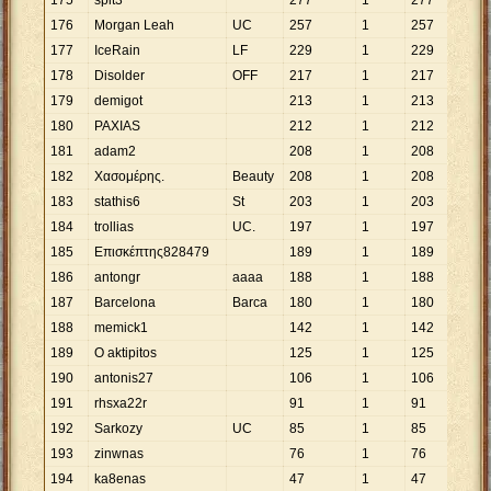
175
spit3
277
1
277
176
Morgan Leah
UC
257
1
257
177
IceRain
LF
229
1
229
178
Disolder
ΟFF
217
1
217
179
demigot
213
1
213
180
PAXIAS
212
1
212
181
adam2
208
1
208
182
Χασομέρης.
Beauty
208
1
208
183
stathis6
St
203
1
203
184
trollias
UC.
197
1
197
185
Επισκέπτης828479
189
1
189
186
antongr
aaaa
188
1
188
187
Barcelona
Barca
180
1
180
188
memick1
142
1
142
189
O aktipitos
125
1
125
190
antonis27
106
1
106
191
rhsxa22r
91
1
91
192
Sarkozy
UC
85
1
85
193
zinwnas
76
1
76
194
ka8enas
47
1
47