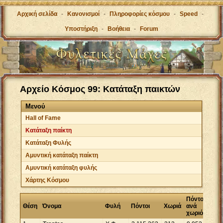
Αρχική σελίδα
-
Κανονισμοί
-
Πληροφορίες κόσμου
-
Speed
-
Υποστήριξη
-
Βοήθεια
-
Forum
Αρχείο Κόσμος 99: Κατάταξη παικτών
Μενού
Hall of Fame
Κατάταξη παίκτη
Κατάταξη Φυλής
Αμυντική κατάταξη παίκτη
Αμυντική κατάταξη φυλής
Χάρτης Κόσμου
Πόντοι
Θέση
Όνομα
Φυλή
Πόντοι
Χωριά
ανά
χωριό