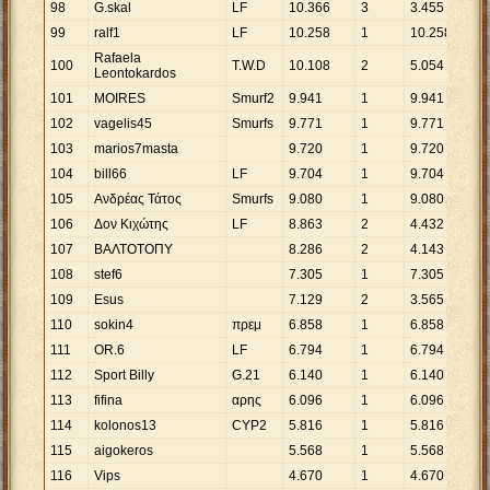
98
G.skal
LF
10
.
366
3
3
.
455
99
ralf1
LF
10
.
258
1
10
.
258
Rafaela
100
T.W.D
10
.
108
2
5
.
054
Leontokardos
101
MOIRES
Smurf2
9
.
941
1
9
.
941
102
vagelis45
Smurfs
9
.
771
1
9
.
771
103
marios7masta
9
.
720
1
9
.
720
104
bill66
LF
9
.
704
1
9
.
704
105
Ανδρέας Τάτος
Smurfs
9
.
080
1
9
.
080
106
Δον Κιχώτης
LF
8
.
863
2
4
.
432
107
ΒΑΛΤΟΤΟΠΥ
8
.
286
2
4
.
143
108
stef6
7
.
305
1
7
.
305
109
Esus
7
.
129
2
3
.
565
110
sokin4
πρεμ
6
.
858
1
6
.
858
111
OR.6
LF
6
.
794
1
6
.
794
112
Sport Billy
G.21
6
.
140
1
6
.
140
113
fifina
αρης
6
.
096
1
6
.
096
114
kolonos13
CYP2
5
.
816
1
5
.
816
115
aigokeros
5
.
568
1
5
.
568
116
Vips
4
.
670
1
4
.
670