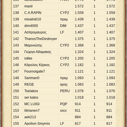
137
maxil
1
.
572
1
1
.
572
138
C.A.RAPIN
CYP2
1
.
559
1
1
.
559
139
mixalis610
πρεμ
1
.
439
1
1
.
439
140
dim4000
DIM
1
.
437
1
1
.
437
141
Ασπρομαυρος
LF
1
.
407
1
1
.
407
142
ThanosTheDestroyer
1
.
375
1
1
.
375
143
Μαρινιώτης
CYP2
1
.
368
1
1
.
368
144
Γιώργο Αδαμακης
1
.
324
1
1
.
324
145
istike
CYP2
1
.
205
1
1
.
205
146
Κάρολος Κέρκος
CYP2
1
.
182
1
1
.
182
147
Fournoigate7
1
.
121
1
1
.
121
148
Sariman0
πρεμ
1
.
093
1
1
.
093
149
REGE
αρης
1
.
083
1
1
.
083
150
Tselakos
PERU
1
.
076
1
1
.
076
151
ser katos
1
.
018
1
1
.
018
152
MC LUIGI
PQP
914
1
914
153
litmanen7
xxcc
911
1
911
154
aek213
884
1
884
155
Apollon-Smyrnis
LF
817
1
817