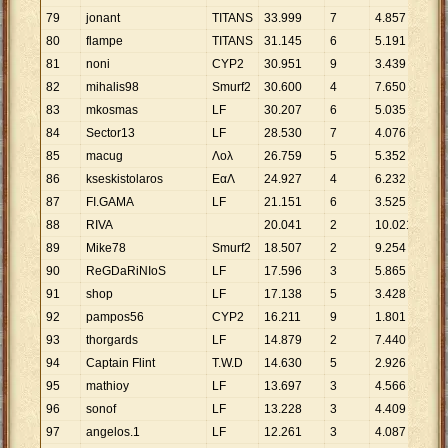
79
jonant
TITANS
33
.
999
7
4
.
857
80
flampe
TITANS
31
.
145
6
5
.
191
81
noni
CYP2
30
.
951
9
3
.
439
82
mihalis98
Smurf2
30
.
600
4
7
.
650
83
mkosmas
LF
30
.
207
6
5
.
035
84
Sector13
LF
28
.
530
7
4
.
076
85
macug
Λολ
26
.
759
5
5
.
352
86
kseskistolaros
ΕαΛ
24
.
927
4
6
.
232
87
FI.GAMA
LF
21
.
151
6
3
.
525
88
RIVA
20
.
041
2
10
.
021
89
Mike78
Smurf2
18
.
507
2
9
.
254
90
ReGDaRiNIoS
LF
17
.
596
3
5
.
865
91
shop
LF
17
.
138
5
3
.
428
92
pampos56
CYP2
16
.
211
9
1
.
801
93
thorgards
LF
14
.
879
2
7
.
440
94
Captain Flint
T.W.D
14
.
630
5
2
.
926
95
mathioy
LF
13
.
697
3
4
.
566
96
sonof
LF
13
.
228
3
4
.
409
97
angelos.1
LF
12
.
261
3
4
.
087