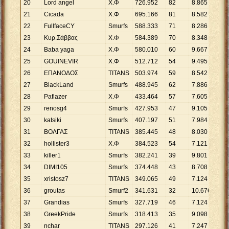
20
Lord angel
Χ.Φ
726
.
952
82
8
.
865
21
Cicada
Χ.Φ
695
.
166
81
8
.
582
22
FullfaceCY
Smurfs
588
.
333
71
8
.
286
23
Κυρ.Σάββας
Χ.Φ
584
.
389
70
8
.
348
24
Baba yaga
Χ.Φ
580
.
010
60
9
.
667
25
GOUINEVIR
Χ.Φ
512
.
712
54
9
.
495
26
ΕΠΑΝΟΔΟΣ
TITANS
503
.
974
59
8
.
542
27
BlackLand
Smurfs
488
.
945
62
7
.
886
28
Paflazer
Χ.Φ
433
.
464
57
7
.
605
29
renosg4
Smurfs
427
.
953
47
9
.
105
30
katsiki
Smurfs
407
.
197
51
7
.
984
31
BOΛΓΑΣ
TITANS
385
.
445
48
8
.
030
32
hollister3
Χ.Φ
384
.
523
54
7
.
121
33
killer1
Smurfs
382
.
241
39
9
.
801
34
DIMI105
Smurfs
374
.
448
43
8
.
708
35
xristosz7
TITANS
349
.
065
49
7
.
124
36
groutas
Smurf2
341
.
631
32
10
.
676
37
Grandias
Smurfs
327
.
719
46
7
.
124
38
GreekPride
Smurfs
318
.
413
35
9
.
098
39
nchar
TITANS
297
.
126
41
7
.
247