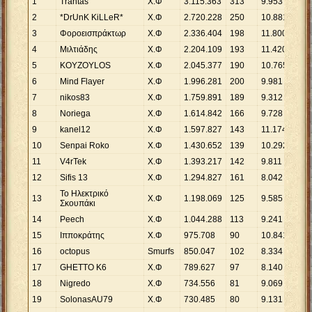
1
Trantas
Χ.Φ
3
.
115
.
363
313
9
.
953
2
*DrUnK KiLLeR*
Χ.Φ
2
.
720
.
228
250
10
.
881
3
Φοροεισπράκτωρ
Χ.Φ
2
.
336
.
404
198
11
.
800
4
Μιλτιάδης
Χ.Φ
2
.
204
.
109
193
11
.
420
5
KOYZOYLOS
Χ.Φ
2
.
045
.
377
190
10
.
765
6
Mind Flayer
Χ.Φ
1
.
996
.
281
200
9
.
981
7
nikos83
Χ.Φ
1
.
759
.
891
189
9
.
312
8
Νoriega
Χ.Φ
1
.
614
.
842
166
9
.
728
9
kanel12
Χ.Φ
1
.
597
.
827
143
11
.
174
10
Senpai Roko
Χ.Φ
1
.
430
.
652
139
10
.
292
11
V4rTek
Χ.Φ
1
.
393
.
217
142
9
.
811
12
Sifis 13
Χ.Φ
1
.
294
.
827
161
8
.
042
Το Ηλεκτρικό
13
Χ.Φ
1
.
198
.
069
125
9
.
585
Σκουπάκι
14
Peech
Χ.Φ
1
.
044
.
288
113
9
.
241
15
Ιπποκράτης
Χ.Φ
975
.
708
90
10
.
841
16
octopus
Smurfs
850
.
047
102
8
.
334
17
GHETTO K6
Χ.Φ
789
.
627
97
8
.
140
18
Nigredo
Χ.Φ
734
.
556
81
9
.
069
19
SolonasAU79
Χ.Φ
730
.
485
80
9
.
131