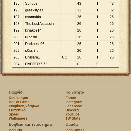
195
Spiroos
43
1
43
196
greekstylez
32
1
32
197
osamabin
26
1
26
198
The Lost Assassin
26
1
26
199
kiriakos14
26
1
26
200
Nicosta
26
1
26
201
Darkness96
26
1
26
202
p0ssi3le
26
1
26
203
Elvisara1
UC
26
1
26
204
ΠΑΠΠΟΥΣ 72
0
0
Παιχνίδι
Κοινότητα
Κανονισμοι
Forum
Hall of Fame
Instagram
Ρυθμίσεις κόσμων
Facebook
Στατιστικα
Discord
Speed
YouTube
Wallpapers
TW Stats
Βοήθεια και Υποστήριξη
Ομάδα
Βοηθεια
InnoGames