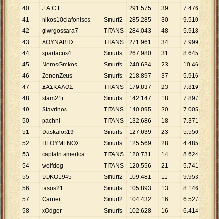
40
J.A.C.E.
291
.
575
39
7
.
476
41
nikos10elafonisos
Smurf2
285
.
285
30
9
.
510
42
giwrgossara7
TITANS
284
.
043
48
5
.
918
43
ΔΟΥΝΑΒΗΣ
TITANS
271
.
961
34
7
.
999
44
spartacus4
Smurfs
267
.
980
31
8
.
645
45
NerosGrekos
Smurfs
240
.
634
23
10
.
462
46
ZenonZeus
Smurfs
218
.
897
37
5
.
916
47
ΔΑΣΚΑΛΟΣ
TITANS
179
.
837
23
7
.
819
48
stam21r
Smurfs
142
.
147
18
7
.
897
49
Stavrinos
TITANS
140
.
095
20
7
.
005
50
pachni
TITANS
132
.
686
18
7
.
371
51
Daskalos19
Smurfs
127
.
639
23
5
.
550
52
ΗΓΟΥΜΕΝΟΣ
Smurfs
125
.
569
28
4
.
485
53
captain america
TITANS
120
.
731
14
8
.
624
54
wolfdog
TITANS
120
.
556
21
5
.
741
55
LOKO1945
Smurf2
109
.
481
11
9
.
953
56
tasos21
Smurfs
105
.
893
13
8
.
146
57
Carrier
Smurf2
104
.
432
16
6
.
527
58
xOdger
Smurfs
102
.
628
16
6
.
414