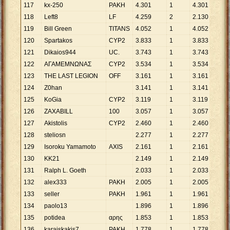
117
kx-250
ΡΑΚΗ
4
.
301
1
4
.
301
118
Left8
LF
4
.
259
2
2
.
130
119
Bill Green
TITANS
4
.
052
1
4
.
052
120
Spartakos
CYP2
3
.
833
1
3
.
833
121
Dikaios944
UC.
3
.
743
1
3
.
743
122
ΑΓΑΜΕΜΝΩΝΑΣ
CYP2
3
.
534
1
3
.
534
123
THE LAST LEGION
ΟFF
3
.
161
1
3
.
161
124
Z0han
3
.
141
1
3
.
141
125
KoGia
CYP2
3
.
119
1
3
.
119
126
ZAXABILL
100
3
.
057
1
3
.
057
127
Akistolis
CYP2
2
.
460
1
2
.
460
128
steliosn
2
.
277
1
2
.
277
129
Isoroku Yamamoto
AXIS
2
.
161
1
2
.
161
130
KK21
2
.
149
1
2
.
149
131
Ralph L. Goeth
2
.
033
1
2
.
033
132
alex333
ΡΑΚΗ
2
.
005
1
2
.
005
133
seller
ΡΑΚΗ
1
.
961
1
1
.
961
134
paolo13
1
.
896
1
1
.
896
135
potidea
αρης
1
.
853
1
1
.
853
136
karaiskakis7
ΡΑΚΗ
1
.
778
1
1
.
778