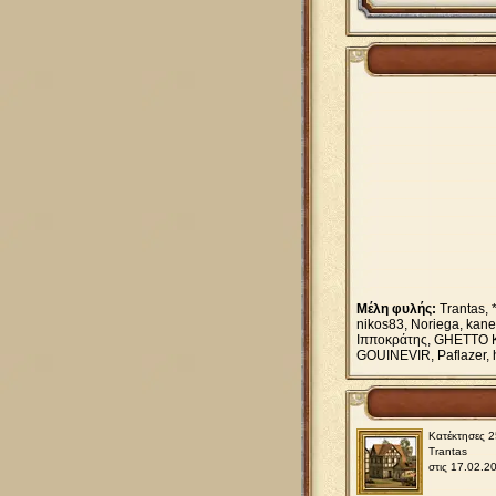
Μέλη φυλής:
Trantas,
nikos83, Νoriega, kane
Ιπποκράτης, GHETTO K6
GOUINEVIR, Paflazer, h
Κατέκτησες 
Trantas
στις 17.02.2