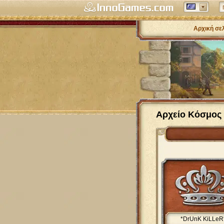
Αρχική σε
Αρχείο Κόσμος
*DrUnK KiLLeR