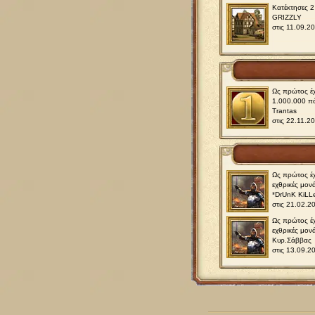
Κατέκτησες 
GRIZZLY
στις 11.09.2
Ως πρώτος έχ
1.000.000 π
Trantas
στις 22.11.2
Ως πρώτος έχ
εχθρικές μον
*DrUnK KiLL
στις 21.02.2
Ως πρώτος έχ
εχθρικές μον
Κυρ.Σάββας
στις 13.09.2