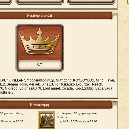
Νικήτρια φυλή
Χ.Φ
 *DrUnK KiLLeR*, Φοροεισπράκτωρ, Μιλτιάδης, KOYZOYLOS, Mind Flayer,
l12, Senpai Roko, V4rTek, Sifis 13, Το Ηλεκτρικό Σκουπάκι, Peech,
, Nigredo, SolonasAU79, Lord angel, Cicada, Κυρ.Σάββας, Baba yaga,
ollister3
Κατάκτηση
250 χωριά πρώτος
Κατέκτησες 100 χωριά πρώτος
Νoriega
026 και ώρα 20:23
στις 14.11.2025 και ώρα 19:03