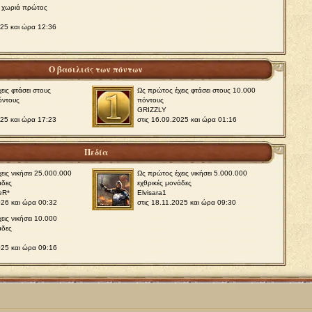
2 χωριά πρώτος
025 και ώρα 12:36
Ο βασιλιάς των πόντων
εις φτάσει στους
Ως πρώτος έχεις φτάσει στους 10.000
όντους
πόντους
GRIZZLY
025 και ώρα 17:23
στις 16.09.2025 και ώρα 01:16
Πεδία
εις νικήσει 25.000.000
Ως πρώτος έχεις νικήσει 5.000.000
άδες
εχθρικές μονάδες
eR*
Elvisara1
026 και ώρα 00:32
στις 18.11.2025 και ώρα 09:30
εις νικήσει 10.000
άδες
025 και ώρα 09:16