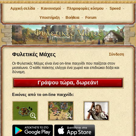
Αρχική σελίδα
-
Κανονισμοί
-
Πληροφορίες κόσμου
-
Speed
-
Υποστήριξη
-
Βοήθεια
-
Forum
Φυλετικές Μάχες
Σύνδεση
Οι Φυλετικές Μάχες είναι ένα on-line παιχνίδι που παίζεται στον
μεσαίωνα. Ο κάθε παίκτης ελέγχει ένα χωριό και επιδιώκει δόξα και
δύναμη.
Γράψου τώρα, δωρεάν!
Εικόνες από το on-line παιχνίδι: