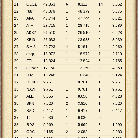
21
ΘΕΟΣ
49
.
863
6
8
.
311
14
3
.
562
22
*88*
48
.
379
1
48
.
379
9
5
.
375
23
ΑΡΑ
47
.
744
1
47
.
744
7
6
.
821
24
ATV
28
.
715
1
28
.
715
8
3
.
589
25
ΛΚΧ2
26
.
510
1
26
.
510
4
6
.
628
26
KRIS
23
.
633
1
23
.
633
6
3
.
939
27
S.A.S.
20
.
723
4
5
.
181
7
2
.
960
28
αρης
18
.
972
1
18
.
972
7
2
.
710
29
FTH
13
.
824
1
13
.
824
5
2
.
765
30
egewe
12
.
150
1
12
.
150
3
4
.
050
31
DIM
10
.
248
1
10
.
248
2
5
.
124
32
REBEL
9
.
761
1
9
.
761
1
9
.
761
33
NAVI
9
.
761
1
9
.
761
1
9
.
761
34
ALE
8
.
656
1
8
.
656
2
4
.
328
35
SPN
7
.
620
2
3
.
810
1
7
.
620
36
BAD
6
.
417
1
6
.
417
1
6
.
417
37
12
6
.
036
1
6
.
036
0
38
RDS
5
.
969
1
5
.
969
3
1
.
990
39
GRG
4
.
165
2
2
.
083
2
2
.
083