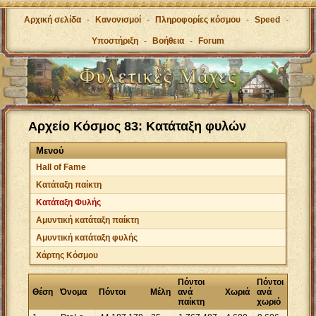
Αρχική σελίδα
-
Κανονισμοί
-
Πληροφορίες κόσμου
-
Speed
-
Υποστήριξη
-
Βοήθεια
-
Forum
Αρχείο Κόσμος 83: Κατάταξη φυλών
Μενού
Hall of Fame
Κατάταξη παίκτη
Κατάταξη Φυλής
Αμυντική κατάταξη παίκτη
Αμυντική κατάταξη φυλής
Χάρτης Κόσμου
Πόντοι
Πόντοι
Θέση
Όνομα
Πόντοι
Μέλη
ανά
Χωριά
ανά
παίκτη
χωριό