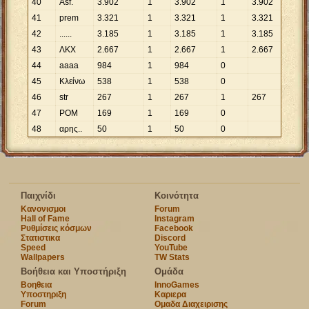
40
Asf.
3
.
902
1
3
.
902
1
3
.
902
41
prem
3
.
321
1
3
.
321
1
3
.
321
42
......
3
.
185
1
3
.
185
1
3
.
185
43
ΛΚΧ
2
.
667
1
2
.
667
1
2
.
667
44
aaaa
984
1
984
0
45
Κλείνω
538
1
538
0
46
str
267
1
267
1
267
47
ΡΟΜ
169
1
169
0
48
αρης..
50
1
50
0
Παιχνίδι
Κοινότητα
Κανονισμοι
Forum
Hall of Fame
Instagram
Ρυθμίσεις κόσμων
Facebook
Στατιστικα
Discord
Speed
YouTube
Wallpapers
TW Stats
Βοήθεια και Υποστήριξη
Ομάδα
Βοηθεια
InnoGames
Υποστηριξη
Καριερα
Forum
Ομαδα Διαχειρισης