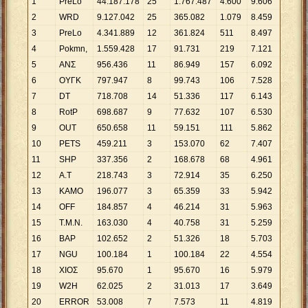
1
PreLo
44
.
187
.
178
25
1
.
767
.
487
4
.
600
9
.
606
2
WRD
9
.
127
.
042
25
365
.
082
1
.
079
8
.
459
3
PreLο
4
.
341
.
889
12
361
.
824
511
8
.
497
4
Pokmn,
1
.
559
.
428
17
91
.
731
219
7
.
121
5
ΑΝΣ
956
.
436
11
86
.
949
157
6
.
092
6
ΟΥΓΚ
797
.
947
8
99
.
743
106
7
.
528
7
DT
718
.
708
14
51
.
336
117
6
.
143
8
RotP
698
.
687
9
77
.
632
107
6
.
530
9
OUT
650
.
658
11
59
.
151
111
5
.
862
10
PETS
459
.
211
3
153
.
070
62
7
.
407
11
SHP
337
.
356
2
168
.
678
68
4
.
961
12
Α.Τ
218
.
743
3
72
.
914
35
6
.
250
13
ΚΑΜΟ
196
.
077
3
65
.
359
33
5
.
942
14
OFF
184
.
857
4
46
.
214
31
5
.
963
15
Τ.Μ.Ν.
163
.
030
4
40
.
758
31
5
.
259
16
ΒAΡ
102
.
652
2
51
.
326
18
5
.
703
17
NGU
100
.
184
1
100
.
184
22
4
.
554
18
ΧΙΟΣ
95
.
670
1
95
.
670
16
5
.
979
19
W2H
62
.
025
2
31
.
013
17
3
.
649
20
ERROR
53
.
008
7
7
.
573
11
4
.
819