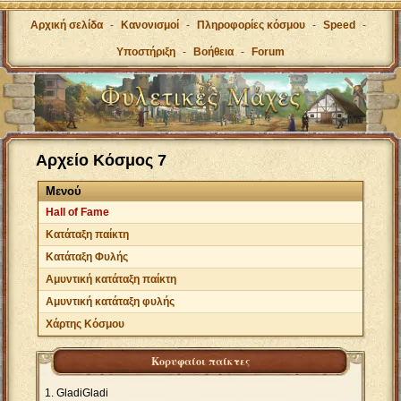
Αρχική σελίδα
-
Κανονισμοί
-
Πληροφορίες κόσμου
-
Speed
-
Υποστήριξη
-
Βοήθεια
-
Forum
Αρχείο Κόσμος 7
Μενού
Hall of Fame
Κατάταξη παίκτη
Κατάταξη Φυλής
Αμυντική κατάταξη παίκτη
Αμυντική κατάταξη φυλής
Χάρτης Κόσμου
Κορυφαίοι παίκτες
GladiGladi