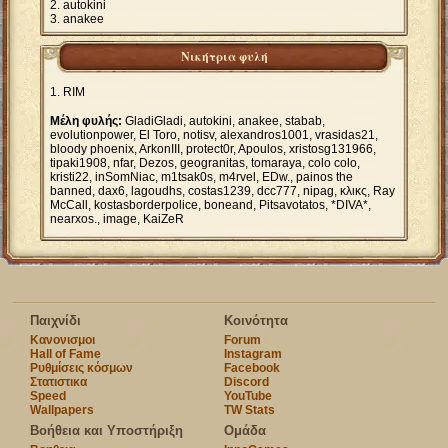
autokini
anakee
Νικήτρια φυλή
RIM
Μέλη φυλής:
GladiGladi, autokini, anakee, stabab,
evolutionpower, El Toro, notisv, alexandros1001, vrasidas21,
bloody phoenix, ArkonIII, protect0r, Apoulos, xristosg131966,
tipaki1908, nfar, Dezos, geogranitas, tomaraya, colo colo,
kristi22, inSomNiac, m1tsak0s, m4rvel, EDw., painos the
banned, dax6, lagoudhs, costas1239, dcc777, nipag, κλικς, Ray
McCall, kostasborderpolice, boneand, Pitsavotatos, *DIVA*,
nearxos., image, KaiZeR
Παιχνίδι
Κοινότητα
Κανονισμοι
Forum
Hall of Fame
Instagram
Ρυθμίσεις κόσμων
Facebook
Στατιστικα
Discord
Speed
YouTube
Wallpapers
TW Stats
Βοήθεια και Υποστήριξη
Ομάδα