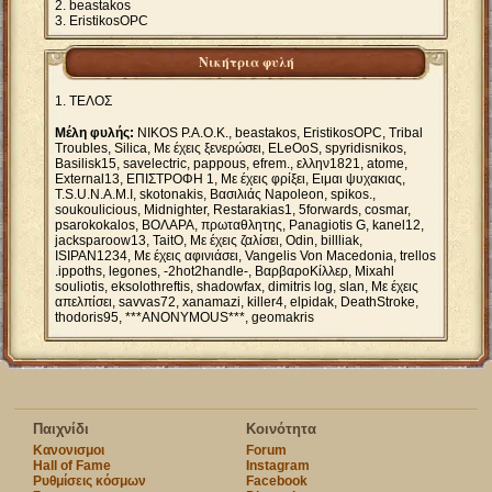
beastakos
EristikosOPC
Νικήτρια φυλή
ΤΕΛΟΣ
Μέλη φυλής:
NIKOS P.A.O.K., beastakos, EristikosOPC, Tribal
Troubles, Silica, Με έχεις ξενερώσει, ELeOoS, spyridisnikos,
Basilisk15, savelectric, pappous, efrem., ελλην1821, atome,
External13, ΕΠΙΣΤΡΟΦΗ 1, Με έχεις φρίξει, Ειμαι ψυχακιας,
T.S.U.N.A.M.I, skotonakis, Βασιλιάς Napoleon, spikos.,
soukoulicious, Midnighter, Restarakias1, 5forwards, cosmar,
psarokokalos, ΒΟΛΑΡΑ, πρωταθλητης, Panagiotis G, kanel12,
jacksparoow13, TaitO, Με έχεις ζαλίσει, Odin, billliak,
ISIPAN1234, Με έχεις αφινιάσει, Vangelis Von Macedonia, trellos
.ippoths, legones, -2hot2handle-, ΒαρβαροΚίλλερ, Mixahl
souliotis, eksolothreftis, shadowfax, dimitris log, slan, Με έχεις
απελπίσει, savvas72, xanamazi, killer4, elpidak, DeathStrοke,
thodoris95, ***ANONYMOUS***, geomakris
Παιχνίδι
Κοινότητα
Κανονισμοι
Forum
Hall of Fame
Instagram
Ρυθμίσεις κόσμων
Facebook