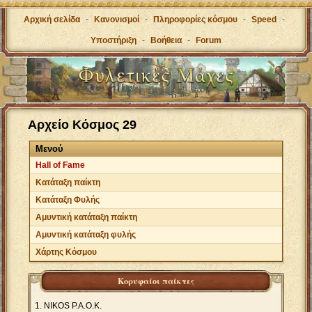
Αρχική σελίδα
-
Κανονισμοί
-
Πληροφορίες κόσμου
-
Speed
-
Υποστήριξη
-
Βοήθεια
-
Forum
Αρχείο Κόσμος 29
Μενού
Hall of Fame
Κατάταξη παίκτη
Κατάταξη Φυλής
Αμυντική κατάταξη παίκτη
Αμυντική κατάταξη φυλής
Χάρτης Κόσμου
Κορυφαίοι παίκτες
NIKOS P.A.O.K.