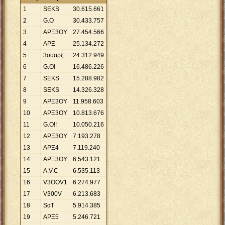
1
SEKS
30
.
615
.
661
2
G.O
30
.
433
.
757
3
APΞ3OY
27
.
454
.
566
4
ΑΡΞ
25
.
134
.
272
5
3ουαρξ
24
.
312
.
949
6
G.O!
16
.
486
.
226
7
SΕKS
15
.
288
.
982
8
SEΚS
14
.
326
.
328
9
AΡΞ3OY
11
.
958
.
603
10
ΑΡΞ3OY
10
.
813
.
676
11
G.O!!
10
.
050
.
216
12
ΑΡΞ3ΟΥ
7
.
193
.
278
13
ΑΡΞ4
7
.
119
.
240
14
ΑΡΞ3OΥ
6
.
543
.
121
15
Α.V.C
6
.
535
.
113
16
V3OOV1
6
.
274
.
977
17
V300V
6
.
213
.
683
18
SαT
5
.
914
.
385
19
ΑΡΞ5
5
.
246
.
721