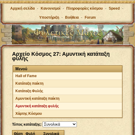
Αρχική σελίδα
-
Κανονισμοί
-
Πληροφορίες κόσμου
-
Speed
-
Υποστήριξη
-
Βοήθεια
-
Forum
Αρχείο Κόσμος 27: Αμυντική κατάταξη
φυλής
Μενού
Hall of Fame
Κατάταξη παίκτη
Κατάταξη Φυλής
Αμυντική κατάταξη παίκτη
Αμυντική κατάταξη φυλής
Χάρτης Κόσμου
Τύπος κατάταξης:
Θέση
Φυλή
Συνολικά