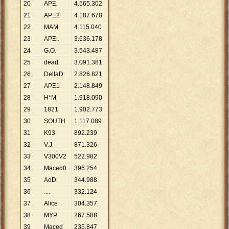
20
ΑΡΞ.
4
.
565
.
302
21
ΑΡΞ2
4
.
187
.
678
22
ΜΑΜ
4
.
115
.
040
23
ΑΡΞ..
3
.
636
.
178
24
G.O.
3
.
543
.
487
25
dead
3
.
091
.
381
26
DeltaD
2
.
826
.
821
27
ΑΡΞ1
2
.
148
.
849
28
H*M
1
.
918
.
090
29
1821
1
.
902
.
773
30
SOUTH
1
.
117
.
089
31
Κ93
892
.
239
32
V.J.
871
.
326
33
V300V2
522
.
982
34
Maced0
396
.
254
35
AoD
344
.
988
36
....
332
.
124
37
Alice
304
.
357
38
ΜΥΡ
267
.
588
39
Maced
235
.
847