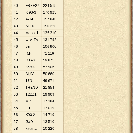
40
FREE27
224
.
515
41
Κ 93-3
170
.
923
42
A-T-H
157
.
848
43
ΑΡΗΣ
150
.
326
44
Maced1
135
.
310
45
Φ*Λ*ΓΑ
131
.
792
46
strn
106
.
900
47
R.R
71
.
116
48
R.I.P3
59
.
875
49
35ΜΚ
57
.
906
50
ΑΙ,ΚΑ
50
.
660
51
17Ν
49
.
671
52
THEND
21
.
854
53
111111
19
.
969
54
Μ.Λ
17
.
284
55
G.R
17
.
019
56
Κ93 2
14
.
719
57
GaD
13
.
510
58
katana
10
.
220