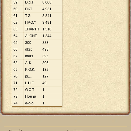
59
D.g.T
8
.
008
60
ΠΚΤ
4
.
931
61
T.G.
3
.
841
62
ΠΡ.Ο.Υ
3
.
491
63
ΣΠΑΡΤΗ
1
.
510
64
ALONE
1
.
344
65
300
883
66
dkst
493
67
mars
395
68
ΑτΚ
305
69
Κ.Ο.Κ.
132
70
pr....
127
71
L.H.F
49
72
G.O.T.
1
73
Ποπ ίπ
1
74
e-o-o
1