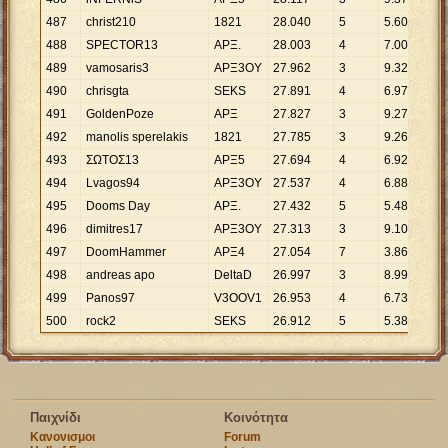
487
christ210
1821
28
.
040
5
5
.
608
488
SPECTOR13
ΑΡΞ.
28
.
003
4
7
.
001
489
vamosaris3
APΞ3OY
27
.
962
3
9
.
321
490
chrisgta
SEΚS
27
.
891
4
6
.
973
491
GoldenPoze
ΑΡΞ
27
.
827
3
9
.
276
492
manolis sperelakis
1821
27
.
785
3
9
.
262
493
ΣΩΤΟΣ13
ΑΡΞ5
27
.
694
4
6
.
924
494
Lvagos94
ΑΡΞ3OΥ
27
.
537
4
6
.
884
495
Dooms Day
ΑΡΞ.
27
.
432
5
5
.
486
496
dimitres17
AΡΞ3OY
27
.
313
3
9
.
104
497
DoomHammer
ΑΡΞ4
27
.
054
7
3
.
865
498
andreas apo
DeltaD
26
.
997
3
8
.
999
499
Panos97
V3OOV1
26
.
953
4
6
.
738
500
rock2
SEKS
26
.
912
5
5
.
382
Παιχνίδι
Κοινότητα
Κανονισμοι
Forum