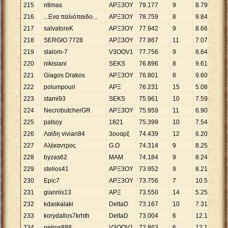
215
ntimas
ΑΡΞ3OΥ
79
.
177
9
8
.
797
216
...Ενα παλιόπαιδο...
ΑΡΞ3ΟΥ
78
.
759
8
9
.
845
217
salvatoreK
AΡΞ3OY
77
.
942
9
8
.
660
218
SERGIO 7728
ΑΡΞ3OΥ
77
.
867
11
7
.
079
219
slalom-7
V3OOV1
77
.
756
9
8
.
640
220
nikisiani
SΕKS
76
.
896
8
9
.
612
221
Giagos Drakos
ΑΡΞ3OΥ
76
.
801
8
9
.
600
222
polumpouri
ΑΡΞ
76
.
231
15
5
.
082
223
stami93
SEKS
75
.
961
10
7
.
596
224
NecrobutcherGR
ΑΡΞ3ΟΥ
75
.
959
11
6
.
905
225
patsoy
1821
75
.
399
10
7
.
540
226
Λαίδη vivian84
3ουαρξ
74
.
439
12
6
.
203
227
Αλέκαντρος
G.O
74
.
314
9
8
.
257
228
byzas62
ΜΑΜ
74
.
184
9
8
.
243
229
stelios41
ΑΡΞ3ΟΥ
73
.
952
9
8
.
217
230
Epic7
ΑΡΞ3ΟΥ
73
.
756
7
10
.
537
231
giannis13
ΑΡΞ
73
.
550
14
5
.
254
232
kdaskalaki
DeltaD
73
.
167
10
7
.
317
233
korydallos7krhth
DeltaD
73
.
004
6
12
.
167
234
petros888
V3OOV1
72
.
863
6
12
.
144