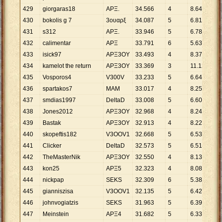
429
giorgaras18
ΑΡΞ.
34
.
566
4
8
.
642
430
bokolis g 7
3ουαρξ
34
.
087
5
6
.
817
431
s312
ΑΡΞ.
33
.
946
5
6
.
789
432
calimentar
ΑΡΞ
33
.
791
6
5
.
632
433
isick97
ΑΡΞ3OΥ
33
.
493
4
8
.
373
434
kamelot the return
APΞ3OY
33
.
369
3
11
.
123
435
Vosporos4
V300V
33
.
233
5
6
.
647
436
spartakos7
ΜΑΜ
33
.
017
4
8
.
254
437
smdias1997
DeltaD
33
.
008
5
6
.
602
438
Jones2012
APΞ3OY
32
.
968
4
8
.
242
439
Bastak
APΞ3OY
32
.
913
4
8
.
228
440
skopeftis182
V3OOV1
32
.
668
5
6
.
534
441
Clicker
DeltaD
32
.
573
5
6
.
515
442
TheMasterNik
ΑΡΞ3OΥ
32
.
550
4
8
.
138
443
kon25
ΑΡΞ5
32
.
323
4
8
.
081
444
nickpap
SEKS
32
.
309
6
5
.
385
445
gianniszisa
V3OOV1
32
.
135
5
6
.
427
446
johnvogiatzis
SΕKS
31
.
963
5
6
.
393
447
Meinstein
ΑΡΞ4
31
.
682
5
6
.
336