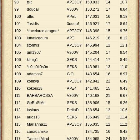
98
tsit
ΑΡΞ3OY
150
.
833
14
10
.
774
99
doudal
V300V
150
.
272
17
8
.
840
100
altis
ΑΡΞ5
147
.
031
16
9
.
189
101
Tasidis
3ουαρξ
146
.
921
17
8
.
642
102
*raceforce.dragon*
ΑΡΞ3OY
146
.
398
15
9
.
760
103
lunaticdoum
ΑΡΞ
146
.
219
18
8
.
123
104
stormis
APΞ3OY
145
.
994
12
12
.
166
105
gm1307
V300V
145
.
204
17
8
.
541
106
klimg1
SΕKS
144
.
414
17
8
.
495
107
*s0m0k0s0n
SEΚS
143
.
981
13
11
.
075
108
adamos7
G.O
143
.
654
16
8
.
978
109
konkyp
ΑΡΞ3OY
142
.
842
22
6
.
493
110
kokoui18
ΑΡΞ4
141
.
465
15
9
.
431
111
BARBAROSSA
V300V
140
.
168
21
6
.
675
112
GeRaSiMo
SEΚS
138
.
906
15
9
.
260
113
tasious
DeltaD
138
.
654
13
10
.
666
114
arios13
SEKS
136
.
949
12
11
.
412
115
Marianna11
ΑΡΞ3OΥ
135
.
035
12
11
.
253
116
canadamike
134
.
735
16
8
.
421
117
Twisted Mind
V300V
134
.
065
24
5
.
586