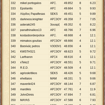
332
mikel portogalos
ΑΡΞ.
49
.
852
8
6
.
232
333
Epsilantis
ΑΡΞ
49
.
664
5
9
.
933
334
Λόρδος Papaflesas
SΕKS
49
.
451
5
9
.
890
335
darkness.knighter
AΡΞ3OY
49
.
358
7
7
.
051
336
asteraki245
3ουαρξ
49
.
352
6
8
.
225
337
panathinaikos13
ΑΡΞ
48
.
766
7
6
.
967
338
kostasborderpolice
ΑΡΞ.
48
.
668
4
12
.
167
339
mimakos goulias
AΡΞ3OY
48
.
666
4
12
.
167
340
Βασιλιάς petros
V3OOV1
48
.
656
4
12
.
164
341
KWSTHS21
ΑΡΞ3OΥ
48
.
623
5
9
.
725
342
Lartharon
ΑΡΞ4
48
.
616
4
12
.
154
343
xTekz2
ΑΡΞ3OΥ
48
.
551
5
9
.
710
344
R.E.D.
ΑΡΞ3OY
48
.
509
4
12
.
127
345
agrioskritikos
SΕKS
48
.
426
5
9
.
685
346
ehetlaios
ΜΑΜ
48
.
331
5
9
.
666
347
maverik424
ΑΡΞ3OΥ
48
.
144
7
6
.
878
348
mardikis
APΞ3OY
47
.
761
4
11
.
940
349
JohnDimis
APΞ3OY
47
.
694
7
6
.
813
350
MAYAS
APΞ3OY
47
.
588
6
7
.
931