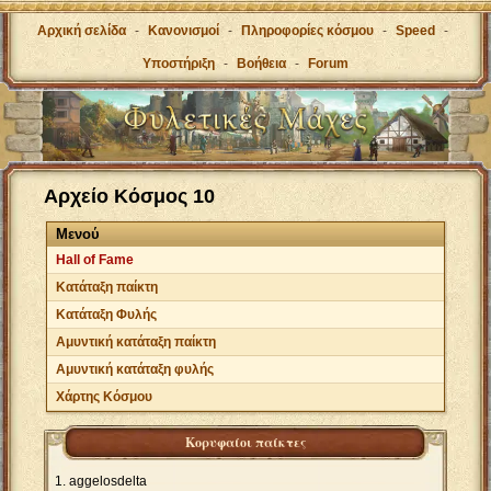
Αρχική σελίδα
-
Κανονισμοί
-
Πληροφορίες κόσμου
-
Speed
-
Υποστήριξη
-
Βοήθεια
-
Forum
Αρχείο Κόσμος 10
Μενού
Hall of Fame
Κατάταξη παίκτη
Κατάταξη Φυλής
Αμυντική κατάταξη παίκτη
Αμυντική κατάταξη φυλής
Χάρτης Κόσμου
Κορυφαίοι παίκτες
aggelosdelta