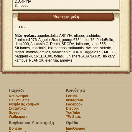
ARPYIA
ntigeo
Νικήτρια φυλή
11888
Μέλη φυλής:
aggelosdelta, ARPYIA, ntigeo, andrinho,
fronimos1976, AggelosRomf, george6734, Lion75, PortoBello,
dim4000, Assassin Of Death, SDODA, taliban=, sailor555,
SirJames, Intacto09, kolimennos, salloumis, Nwilson, siderix,
mgatz, mafkas, omilos, manicpanic, TOP10, aggelos71, ΜΠΕΣΤ,
baggeliskk, SPEED100, fodas, Funishere, AUANATOS, lio kary,
xamp0s, PLANCK, elenitsa, anouvis
Παιχνίδι
Κοινότητα
Κανονισμοι
Forum
Hall of Fame
Instagram
Ρυθμίσεις κόσμων
Facebook
Στατιστικα
Discord
Speed
YouTube
Wallpapers
TW Stats
Βοήθεια και Υποστήριξη
Ομάδα
Βοηθεια
InnoGames