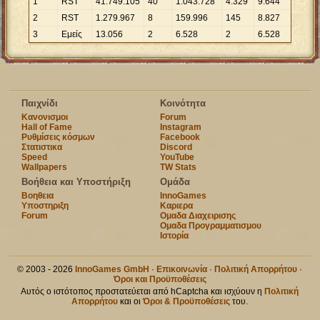
1
RST
41
.
749
.
105
40
1
.
043
.
728
4
.
329
9
.
644
2
RSΤ
1
.
279
.
967
8
159
.
996
145
8
.
827
3
Εμείς
13
.
056
2
6
.
528
2
6
.
528
Παιχνίδι
Κοινότητα
Κανονισμοι
Forum
Hall of Fame
Instagram
Ρυθμίσεις κόσμων
Facebook
Στατιστικα
Discord
Speed
YouTube
Wallpapers
TW Stats
Βοήθεια και Υποστήριξη
Ομάδα
Βοηθεια
InnoGames
Υποστηριξη
Καριερα
Forum
Ομαδα Διαχειρισης
Ομαδα Προγραμματισμου
Ιστορία
© 2003 - 2026
InnoGames GmbH
·
Επικοινωνία
·
Πολιτική Απορρήτου
·
Όροι και Προϋποθέσεις
Αυτός ο ιστότοπος προστατεύεται από hCaptcha και ισχύουν η
Πολιτική
Απορρήτου
και οι
Όροι & Προϋποθέσεις
του.