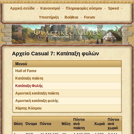
Αρχική σελίδα
-
Κανονισμοί
-
Πληροφορίες κόσμου
-
Speed
-
Υποστήριξη
-
Βοήθεια
-
Forum
Αρχείο Casual 7: Κατάταξη φυλών
Μενού
Hall of Fame
Κατάταξη παίκτη
Κατάταξη Φυλής
Αμυντική κατάταξη παίκτη
Αμυντική κατάταξη φυλής
Χάρτης Κόσμου
Πόντοι
Πόντοι
Θέση
Όνομα
Πόντοι
Μέλη
ανά
Χωριά
ανά
παίκτη
χωριό