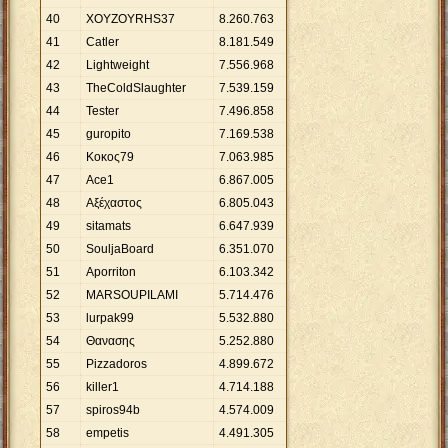
40
XOYZOYRHS37
8
.
260
.
763
41
Catler
8
.
181
.
549
42
Lightweight
7
.
556
.
968
43
TheColdSlaughter
7
.
539
.
159
44
Tester
7
.
496
.
858
45
guropito
7
.
169
.
538
46
Κοκος79
7
.
063
.
985
47
Ace1
6
.
867
.
005
48
Αξέχαστος
6
.
805
.
043
49
sitamats
6
.
647
.
939
50
SouljaBoard
6
.
351
.
070
51
Aporriton
6
.
103
.
342
52
MARSOUPILAMI
5
.
714
.
476
53
lurpak99
5
.
532
.
880
54
Θανασης
5
.
252
.
880
55
Pizzadoros
4
.
899
.
672
56
killer1
4
.
714
.
188
57
spiros94b
4
.
574
.
009
58
empetis
4
.
491
.
305