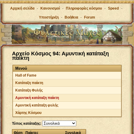
Αρχική σελίδα
-
Κανονισμοί
-
Πληροφορίες κόσμου
-
Speed
-
Υποστήριξη
-
Βοήθεια
-
Forum
Αρχείο Κόσμος 94: Αμυντική κατάταξη
παίκτη
Μενού
Hall of Fame
Κατάταξη παίκτη
Κατάταξη Φυλής
Αμυντική κατάταξη παίκτη
Αμυντική κατάταξη φυλής
Χάρτης Κόσμου
Τύπος κατάταξης:
Θέση
Παίκτες
Συνολικά