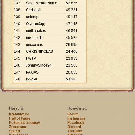
137
What Is Your Name
52
.
876
138
Christevil
49
.
331
139
antongr
49
.
147
140
Ο γατούλης
47
.
145
141
moikanakos
46
.
561
142
mixalis610
45
.
522
143
gmaximus
26
.
695
144
CHRISNIKOLAS
24
.
409
145
FWTP
23
.
953
146
JohnnySince94
23
.
565
147
PAXIAS
20
.
055
148
kx-250
5
.
038
Παιχνίδι
Κοινότητα
Κανονισμοι
Forum
Hall of Fame
Instagram
Ρυθμίσεις κόσμων
Facebook
Στατιστικα
Discord
Speed
YouTube