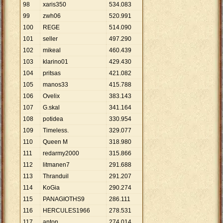
98
xaris350
534
.
083
99
zwh06
520
.
991
100
REGE
514
.
090
101
seller
497
.
290
102
mikeal
460
.
439
103
klarino01
429
.
430
104
pritsas
421
.
082
105
manos33
415
.
788
106
Ovelix
383
.
143
107
G.skal
341
.
164
108
potidea
330
.
954
109
Timeless.
329
.
077
110
Queen M
318
.
980
111
redarmy2000
315
.
866
112
litmanen7
291
.
688
113
Thranduil
291
.
207
114
KoGia
290
.
274
115
PANAGIOTHS9
286
.
111
116
HERCULES1966
278
.
531
117
anton
274
.
014