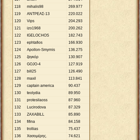
118
mihalis98
269
.
977
119
ΑΝΤΡΕΑΣ-13
220
.
022
120
Vips
204
.
293
121
izo1968
200
.
262
122
IGELOCHOS
182
.
743
123
ephtafios
166
.
930
124
Apollon-Smyrnis
136
.
275
125
ζαγκόρ
130
.
907
126
GOJO-4
127
.
919
127
bill25
126
.
490
128
maxil
113
.
841
129
captain america
90
.
437
130
teolydia
89
.
950
131
protesilaoss
87
.
960
132
Lucirodova
87
.
329
133
ZAXABILL
85
.
890
134
fifina
84
.
158
135
trollias
75
.
437
136
Χασομέρης.
74
.
621