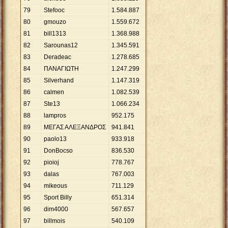
79
Stefooc
1
.
584
.
887
80
gmouzo
1
.
559
.
672
81
bill1313
1
.
368
.
988
82
Sarounas12
1
.
345
.
591
83
Deradeac
1
.
278
.
685
84
ΠΑΝΑΓΙΩΤΗ
1
.
247
.
299
85
Silverhand
1
.
147
.
319
86
calmen
1
.
082
.
539
87
Ste13
1
.
066
.
234
88
lampros
952
.
175
89
ΜΕΓΑΣ ΑΛΕΞΑΝΔΡΟΣ
941
.
841
90
paolo13
933
.
918
91
DonBocso
836
.
530
92
pioioj
778
.
767
93
dalas
767
.
003
94
mikeous
711
.
129
95
Sport Billy
651
.
314
96
dim4000
567
.
657
97
billmois
540
.
109