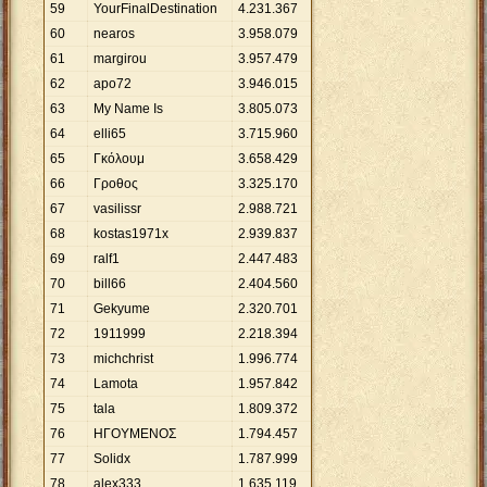
59
YourFinalDestination
4
.
231
.
367
60
nearos
3
.
958
.
079
61
margirou
3
.
957
.
479
62
apo72
3
.
946
.
015
63
My Name Is
3
.
805
.
073
64
elli65
3
.
715
.
960
65
Γκόλουμ
3
.
658
.
429
66
Γροθος
3
.
325
.
170
67
vasilissr
2
.
988
.
721
68
kostas1971x
2
.
939
.
837
69
ralf1
2
.
447
.
483
70
bill66
2
.
404
.
560
71
Gekyume
2
.
320
.
701
72
1911999
2
.
218
.
394
73
michchrist
1
.
996
.
774
74
Lamota
1
.
957
.
842
75
tala
1
.
809
.
372
76
ΗΓΟΥΜΕΝΟΣ
1
.
794
.
457
77
Solidx
1
.
787
.
999
78
alex333
1
.
635
.
119