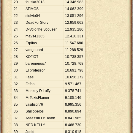
20
fouska2013
14
.
346
.
983
21
ATIMOS
14
.
062
.
399
22
stelvio04
13
.
051
.
296
23
DeadForGlory
12
.
959
.
662
24
D-Volo the Scouser
12
.
935
.
280
25
mavs41365
12
.
410
.
331
26
Erpitas
11
.
547
.
686
27
vangouard
11
.
288
.
529
28
ΚΟΓΙΟΤ
10
.
738
.
357
29
baremenos7
10
.
728
.
768
30
El professor
10
.
691
.
798
31
Fasel
10
.
656
.
172
32
Fefos
9
.
571
.
467
33
Monkey D Luffy
9
.
378
.
741
34
MrToxicFlamer
9
.
105
.
146
35
vasilisgr76
8
.
995
.
356
36
Shillopelos
8
.
890
.
894
37
Assassin Of Death
8
.
841
.
985
38
NED KELLY
8
.
468
.
730
39
Jonid
8
.
310
.
918