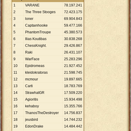
1
VARANE
78
.
197
.
241
2
The Three Stooges
72
.
423
.
175
3
loner
69
.
904
.
843
4
Captaιnhooke
59
.
477
.
166
5
PhantomTroupe
45
.
380
.
573
6
Ilias Koutibas
30
.
838
.
268
7
ChessKnight.
29
.
426
.
867
8
Raki
26
.
431
.
107
9
WarFace
25
.
283
.
296
10
Epidromeas
21
.
927
.
452
11
kleidokratoras
21
.
598
.
745
12
mcmour
19
.
897
.
665
13
Carti
18
.
783
.
769
14
StrawhatGR
17
.
509
.
220
15
Agioritis
15
.
934
.
498
16
kehaboy
15
.
355
.
766
17
ThanosTheDestroyer
14
.
756
.
837
18
jeusbird
14
.
744
.
232
19
EdonDrake
14
.
484
.
442