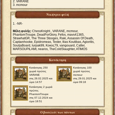
VARANE
mcmour
Νικήτρια φυλή
-NR-
Μέλη φυλής:
ChessKnight., VARANE, mcmour,
PhantomTroupe, DeadForGlory, Fefos, mavs41365,
StrawhatGR, The Three Stooges, Raki, Assassin Of Death,
Captaιnhooke, Epidromeas, Tester, Ilias Koutibas, Agioritis,
SouljaBoard, lurpak99, Κοκος79, vangouard, Catler,
MARSOUPILAMI, nearos, TheColdSlaughter, ATIMOS
Κατάκτηση
Κατέκτησες 250
Κατέκτησες 100
χωριά πρώτος
χωριά πρώτος
VARANE
mcmour
στις 26.02.2025 και
στις 29.01.2025 και
ώρα 14:57
ώρα 09:18
Κατέκτησες 2 χωριά
πρώτος
PhantomTroupe
στις 07.12.2024 και
ώρα 18:51
Ο βασιλιάς των πόντων