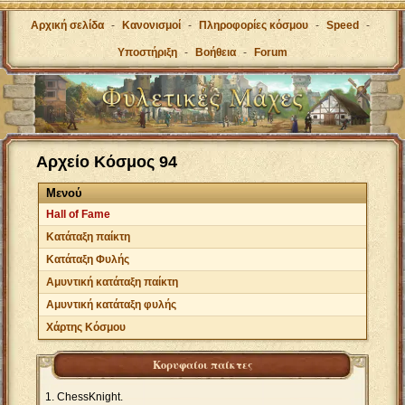
Αρχική σελίδα
-
Κανονισμοί
-
Πληροφορίες κόσμου
-
Speed
-
Υποστήριξη
-
Βοήθεια
-
Forum
Αρχείο Κόσμος 94
Μενού
Hall of Fame
Κατάταξη παίκτη
Κατάταξη Φυλής
Αμυντική κατάταξη παίκτη
Αμυντική κατάταξη φυλής
Χάρτης Κόσμου
Κορυφαίοι παίκτες
ChessKnight.