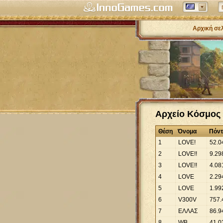
Αρχική σε
Αρχείο Κόσμος 
Θέση
Όνομα
Πόντ
1
LOVE!
52
.
0
2
LOVE!!
9
.
29
3
LOVΕ!!
4
.
08
4
LOVE
2
.
29
5
LOVΕ
1
.
99
6
V300V
757
.
7
ΕΛΛΑΣ
86
.
9
8
WB.
41
.
0