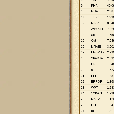
9
PHP.
40
.
0
10
ΜΠΑ
23
.
8
11
T.H.C
10
.
3
12
Μ.Ν.Λ.
8
.
04
13
ΑΨΧΛΓΤ
7
.
92
14
Sc
7
.
55
15
Cut
7
.
54
16
ΜΠΛΕ!
3
.
90
17
ΕΝΩΜΑΧ
2
.
99
18
SPARTA
2
.
83
19
LK
1
.
64
20
aie
1
.
52
21
ΕΡΕ
1
.
38
22
ERROR
1
.
36
23
WPT
1
.
28
24
ΣΟΚΑΖΗ
1
.
23
25
MAFIA
1
.
12
26
OFF
1
.
04
27
στ
794