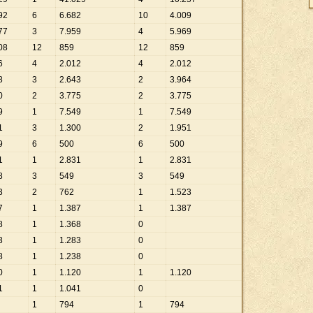
92
6
6
.
682
10
4
.
009
77
3
7
.
959
4
5
.
969
08
12
859
12
859
6
4
2
.
012
4
2
.
012
8
3
2
.
643
2
3
.
964
0
2
3
.
775
2
3
.
775
9
1
7
.
549
1
7
.
549
1
3
1
.
300
2
1
.
951
9
6
500
6
500
1
1
2
.
831
1
2
.
831
8
3
549
3
549
3
2
762
1
1
.
523
7
1
1
.
387
1
1
.
387
8
1
1
.
368
0
3
1
1
.
283
0
8
1
1
.
238
0
0
1
1
.
120
1
1
.
120
1
1
1
.
041
0
1
794
1
794