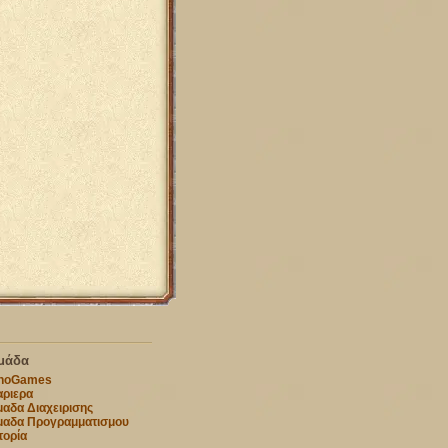
μάδα
nnoGames
ριερα
αδα Διαχειρισης
μαδα Προγραμματισμου
τορία