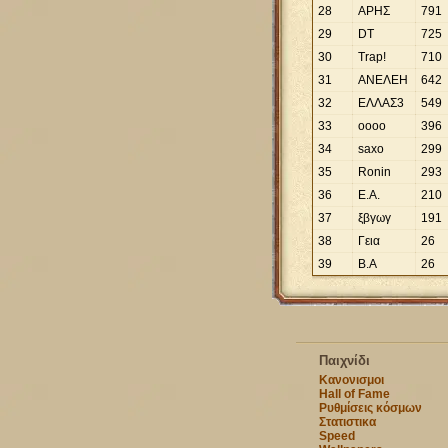
28
ΑΡΗΣ
791
29
DT
725
30
Trap!
710
31
ΑΝΕΛΕΗ
642
32
ΕΛΛΑΣ3
549
33
oooo
396
34
saxo
299
35
Ronin
293
36
Ε.Α.
210
37
ξβγωγ
191
38
Γεια
26
39
Β.Α
26
Παιχνίδι
Κανονισμοι
Hall of Fame
Ρυθμίσεις κόσμων
Στατιστικα
Speed