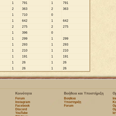
1
791
1
791
2
363
2
363
1
710
0
1
642
1
642
2
275
2
275
1
396
0
1
299
1
299
1
293
1
293
1
210
1
210
1
191
1
191
1
26
1
26
1
26
1
26
Κοινότητα
Βοήθεια και Υποστήριξη
Ο
Forum
Βοηθεια
I
Instagram
Υποστηριξη
Κα
Facebook
Forum
Ομ
Discord
Ο
YouTube
Ισ