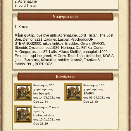
AdrenaLine
Lord Tristan
Νικήτρια φυλή
Κάτσε
Μέλη φυλής:
bye bye girls, AdrenaLine, Lord Tristan, The Lost
Son, Demonas21, Zagmer, Laspal, PsychodogGR,
STEFANOS2000, nikos kritikos, Blackfox, Owan, SPARKI,
Steroids Cycle, pontios1926, Νoriega, Da FiPiKa, Conor
McGregor, astatos87, Latis, Mikros Kleftis*, panagiotis1999,
Evolution, spi the greek, MrCrow, Tourb1nas, trebuchet, KOGIA,
getto, Σωκράτης Κόκκαλης, soldier, fatsas2, Fr4nKenStein,
stathis1991, ΒΟΡΕΙΟΣ21
Κατάκτηση
Κατέκτησες 250
Κατέκτησες 100
χωριά πρώτος
χωριά πρώτος
bye bye girls
SPARKI
στις 14.05.2021 και
στις 03.04.2021 και
ώρα 12:44
ώρα 13:45
Κατέκτησες 2 χωριά
πρώτος
kokkinosdrakos
στις 15.01.2021 και
ώρα 23:29