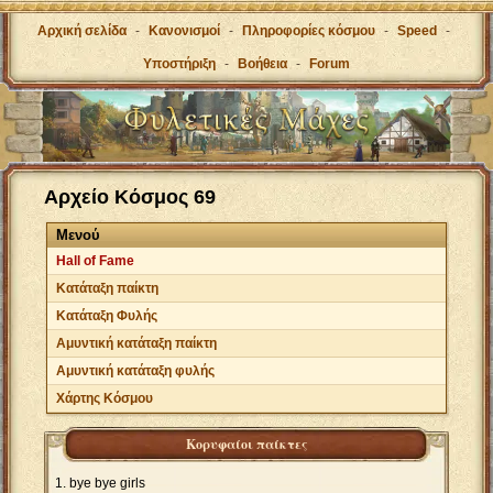
Αρχική σελίδα
-
Κανονισμοί
-
Πληροφορίες κόσμου
-
Speed
-
Υποστήριξη
-
Βοήθεια
-
Forum
Αρχείο Κόσμος 69
Μενού
Hall of Fame
Κατάταξη παίκτη
Κατάταξη Φυλής
Αμυντική κατάταξη παίκτη
Αμυντική κατάταξη φυλής
Χάρτης Κόσμου
Κορυφαίοι παίκτες
bye bye girls