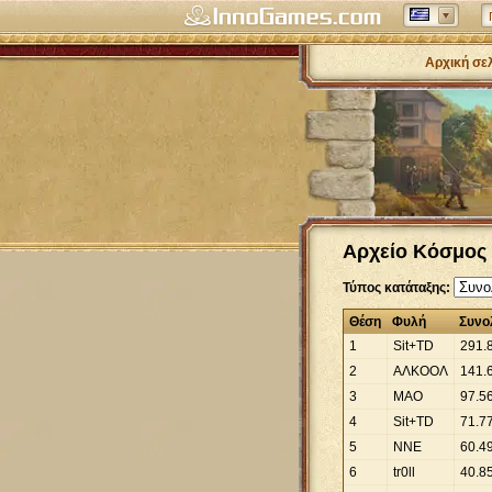
Αρχική σε
Αρχείο Κόσμος 
Τύπος κατάταξης:
Θέση
Φυλή
Συνο
1
Sit+ΤD
291
.
2
ΑΛΚΟΟΛ
141
.
3
MAO
97
.
5
4
Sit+TD
71
.
7
5
NNE
60
.
4
6
tr0ll
40
.
8