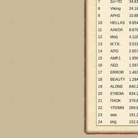
7
Σιτ+ΤD
34
.
8
8
Viking
24
.
1
9
ΑΡΗΣ
10
.
8
10
HELLAS
9
.
95
11
ΑΛΚΟΛ
8
.
67
12
Μαζι
4
.
11
13
Μ.Τ.Κ.
3
.
53
14
ΑΠΟ
2
.
65
15
AMP.1
1
.
95
16
ΛΕΩ
1
.
59
17
ERROR
1
.
46
18
BEAUTY
1
.
28
19
ALONE
840
.
20
ΕΥΒΟΙΑ
834
.
21
ΠΑΟΚ
379
.
22
ΥΠΟΜΝ
269
.
23
ααα
191
.
24
bhjj
152
.