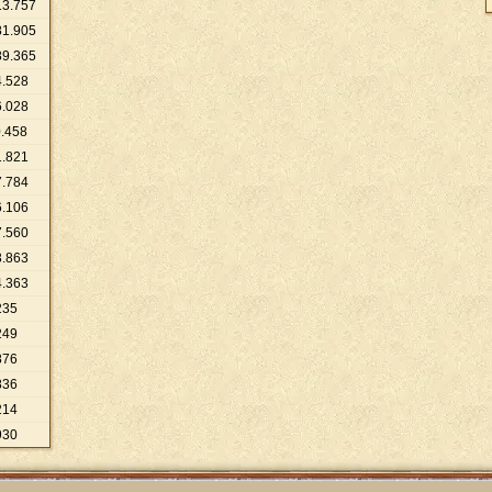
13
.
757
81
.
905
89
.
365
4
.
528
6
.
028
0
.
458
1
.
821
7
.
784
6
.
106
7
.
560
3
.
863
4
.
363
235
249
876
836
214
930