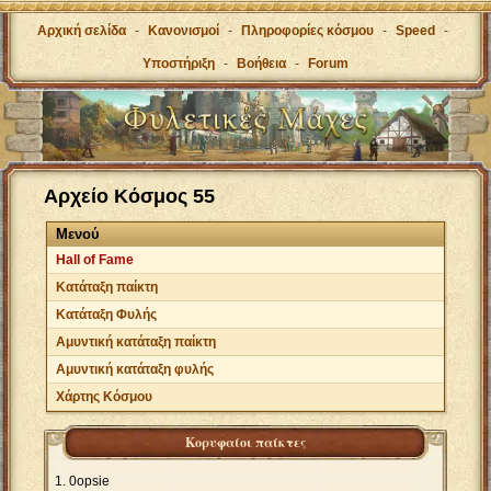
Αρχική σελίδα
-
Κανονισμοί
-
Πληροφορίες κόσμου
-
Speed
-
Υποστήριξη
-
Βοήθεια
-
Forum
Αρχείο Κόσμος 55
Μενού
Hall of Fame
Κατάταξη παίκτη
Κατάταξη Φυλής
Αμυντική κατάταξη παίκτη
Αμυντική κατάταξη φυλής
Χάρτης Κόσμου
Κορυφαίοι παίκτες
0opsie