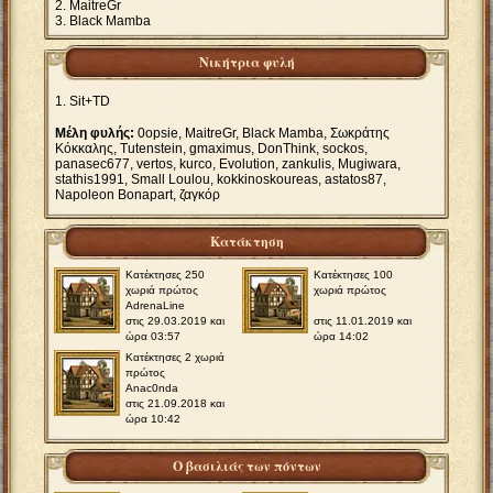
MaitreGr
Βlack Mamba
Νικήτρια φυλή
Sit+ΤD
Μέλη φυλής:
0opsie, MaitreGr, Βlack Mamba, Σωκράτης
Κόκκαλης, Tutenstein, gmaximus, DonThink, sockos,
panasec677, vertos, kurco, Evolution, zankulis, Mugiwara,
stathis1991, Small Loulou, kokkinoskoureas, astatos87,
Napoleon Bonapart, ζαγκόρ
Κατάκτηση
Κατέκτησες 250
Κατέκτησες 100
χωριά πρώτος
χωριά πρώτος
AdrenaLine
στις 29.03.2019 και
στις 11.01.2019 και
ώρα 03:57
ώρα 14:02
Κατέκτησες 2 χωριά
πρώτος
Anac0nda
στις 21.09.2018 και
ώρα 10:42
Ο βασιλιάς των πόντων