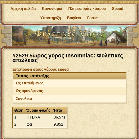
Αρχική σελίδα
-
Κανονισμοί
-
Πληροφορίες κόσμου
-
Speed
-
Υποστήριξη
-
Βοήθεια
-
Forum
#2529 5ωρος γύρος Insomniac: Φυλετικές
απώλειες
Επιστροφή στους γύρους speed
Τύπος κατάταξης
Ως επιτιθέμενος
Ως αμυνόμενος
Συνολικά
Θέση
Όνομα φυλής
Ήττα
1
HYDRA
36
.
571
2
tog
9
.
852