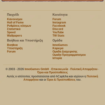
Παιχνίδι
Κοινότητα
Κανονισμοι
Forum
Hall of Fame
Instagram
Ρυθμίσεις κόσμων
Facebook
Στατιστικα
Discord
Speed
YouTube
Wallpapers
TW Stats
Βοήθεια και Υποστήριξη
Ομάδα
Βοηθεια
InnoGames
Υποστηριξη
Καριερα
Forum
Ομαδα Διαχειρισης
Ομαδα Προγραμματισμου
Ιστορία
© 2003 - 2026
InnoGames GmbH
·
Επικοινωνία
·
Πολιτική Απορρήτου
·
Όροι και Προϋποθέσεις
Αυτός ο ιστότοπος προστατεύεται από hCaptcha και ισχύουν η
Πολιτική
Απορρήτου
και οι
Όροι & Προϋποθέσεις
του.