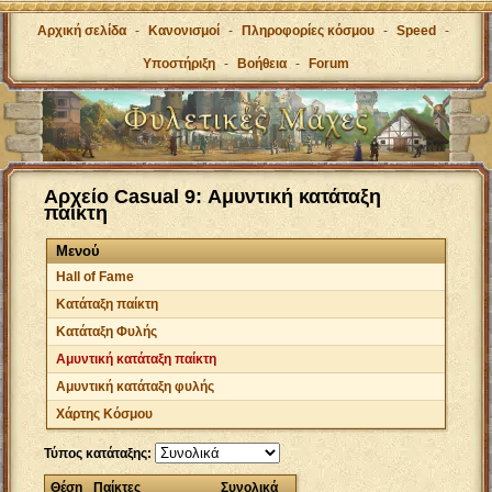
Αρχική σελίδα
-
Κανονισμοί
-
Πληροφορίες κόσμου
-
Speed
-
Υποστήριξη
-
Βοήθεια
-
Forum
Αρχείο Casual 9: Αμυντική κατάταξη
παίκτη
Μενού
Hall of Fame
Κατάταξη παίκτη
Κατάταξη Φυλής
Αμυντική κατάταξη παίκτη
Αμυντική κατάταξη φυλής
Χάρτης Κόσμου
Τύπος κατάταξης:
Θέση
Παίκτες
Συνολικά