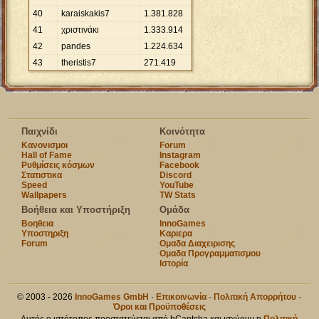
40
karaiskakis7
1
.
381
.
828
41
χριστινάκι
1
.
333
.
914
42
pandes
1
.
224
.
634
43
theristis7
271
.
419
Παιχνίδι
Κοινότητα
Κανονισμοι
Forum
Hall of Fame
Instagram
Ρυθμίσεις κόσμων
Facebook
Στατιστικα
Discord
Speed
YouTube
Wallpapers
TW Stats
Βοήθεια και Υποστήριξη
Ομάδα
Βοηθεια
InnoGames
Υποστηριξη
Καριερα
Forum
Ομαδα Διαχειρισης
Ομαδα Προγραμματισμου
Ιστορία
© 2003 - 2026
InnoGames GmbH
·
Επικοινωνία
·
Πολιτική Απορρήτου
·
Όροι και Προϋποθέσεις