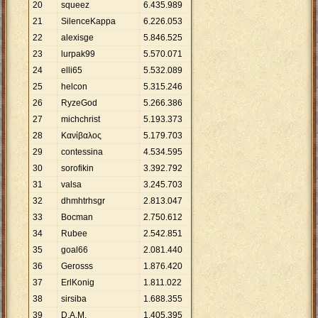
20
squeez
6
.
435
.
989
21
SilenceKappa
6
.
226
.
053
22
alexisge
5
.
846
.
525
23
lurpak99
5
.
570
.
071
24
elli65
5
.
532
.
089
25
helcon
5
.
315
.
246
26
RyzeGod
5
.
266
.
386
27
michchrist
5
.
193
.
373
28
Κανίβαλος
5
.
179
.
703
29
contessina
4
.
534
.
595
30
sorofikin
3
.
392
.
792
31
valsa
3
.
245
.
703
32
dhmhtrhsgr
2
.
813
.
047
33
Bocman
2
.
750
.
612
34
Rubee
2
.
542
.
851
35
goal66
2
.
081
.
440
36
Gerosss
1
.
876
.
420
37
ErlKonig
1
.
811
.
022
38
sirsiba
1
.
688
.
355
39
D.A.M.
1
.
405
.
395