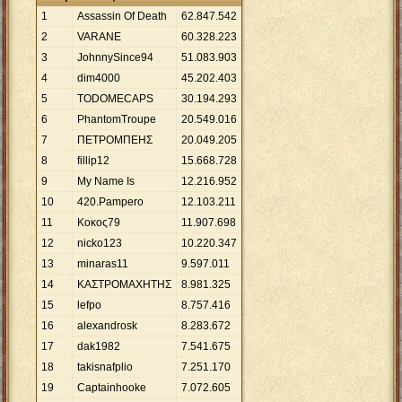
1
Assassin Of Death
62
.
847
.
542
2
VARANE
60
.
328
.
223
3
JohnnySince94
51
.
083
.
903
4
dim4000
45
.
202
.
403
5
TODOMECAPS
30
.
194
.
293
6
PhantomTroupe
20
.
549
.
016
7
ΠΕΤΡΟΜΠΕΗΣ
20
.
049
.
205
8
fillip12
15
.
668
.
728
9
My Name Is
12
.
216
.
952
10
420.Pampero
12
.
103
.
211
11
Κοκος79
11
.
907
.
698
12
nicko123
10
.
220
.
347
13
minaras11
9
.
597
.
011
14
ΚΑΣΤΡΟΜΑΧΗΤΗΣ
8
.
981
.
325
15
lefpo
8
.
757
.
416
16
alexandrosk
8
.
283
.
672
17
dak1982
7
.
541
.
675
18
takisnafplio
7
.
251
.
170
19
Captainhooke
7
.
072
.
605