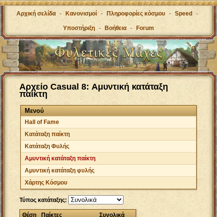
Αρχική σελίδα
-
Κανονισμοί
-
Πληροφορίες κόσμου
-
Speed
-
Υποστήριξη
-
Βοήθεια
-
Forum
Αρχείο Casual 8: Αμυντική κατάταξη
παίκτη
Μενού
Hall of Fame
Κατάταξη παίκτη
Κατάταξη Φυλής
Αμυντική κατάταξη παίκτη
Αμυντική κατάταξη φυλής
Χάρτης Κόσμου
Τύπος κατάταξης:
Θέση
Παίκτες
Συνολικά