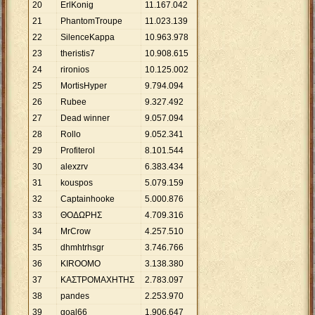
20
ErlKonig
11
.
167
.
042
21
PhantomTroupe
11
.
023
.
139
22
SilenceKappa
10
.
963
.
978
23
theristis7
10
.
908
.
615
24
rironios
10
.
125
.
002
25
MortisHyper
9
.
794
.
094
26
Rubee
9
.
327
.
492
27
Dead winner
9
.
057
.
094
28
Rollo
9
.
052
.
341
29
Profiterol
8
.
101
.
544
30
alexzrv
6
.
383
.
434
31
kouspos
5
.
079
.
159
32
Captainhooke
5
.
000
.
876
33
ΘΟΔΩΡΗΣ
4
.
709
.
316
34
MrCrow
4
.
257
.
510
35
dhmhtrhsgr
3
.
746
.
766
36
KIROOMO
3
.
138
.
380
37
ΚΑΣΤΡΟΜΑΧΗΤΗΣ
2
.
783
.
097
38
pandes
2
.
253
.
970
39
goal66
1
.
906
.
647