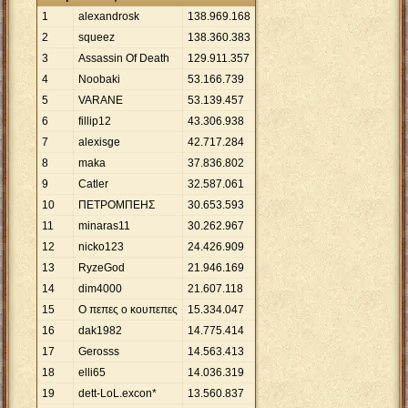
1
alexandrosk
138
.
969
.
168
2
squeez
138
.
360
.
383
3
Assassin Of Death
129
.
911
.
357
4
Noobaki
53
.
166
.
739
5
VARANE
53
.
139
.
457
6
fillip12
43
.
306
.
938
7
alexisge
42
.
717
.
284
8
maka
37
.
836
.
802
9
Catler
32
.
587
.
061
10
ΠΕΤΡΟΜΠΕΗΣ
30
.
653
.
593
11
minaras11
30
.
262
.
967
12
nicko123
24
.
426
.
909
13
RyzeGod
21
.
946
.
169
14
dim4000
21
.
607
.
118
15
Ο πεπες ο κουπεπες
15
.
334
.
047
16
dak1982
14
.
775
.
414
17
Gerosss
14
.
563
.
413
18
elli65
14
.
036
.
319
19
dett-LoL.excon*
13
.
560
.
837