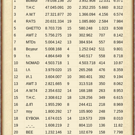
1
Boxeur
79
.
058
.
156
20
3
.
952
.
908
12
.
031
6
.
571
2
T.H.C
47
.
045
.
091
20
2
.
352
.
255
5
.
660
8
.
312
3
A.W.T
27
.
321
.
877
20
1
.
366
.
094
4
.
156
6
.
574
4
RΑTS
20
.
631
.
334
19
1
.
085
.
860
2
.
584
7
.
984
5
GHETTO
8
.
703
.
726
15
580
.
248
1
.
023
8
.
508
6
AWT 2
5
.
756
.
275
19
302
.
962
707
8
.
142
7
MTDs
5
.
004
.
142
13
384
.
934
557
8
.
984
8
Boχeur
5
.
008
.
168
4
1
.
252
.
042
511
9
.
801
9
f.n.
4
.
864
.
649
9
540
.
517
558
8
.
718
10
NOMAD
4
.
503
.
718
1
4
.
503
.
718
414
10
.
879
11
Ι.Λ
3
.
979
.
020
15
265
.
268
476
8
.
359
12
ΙΛ.1
3
.
604
.
007
10
360
.
401
392
9
.
194
13
AWT 3
2
.
821
.
665
9
313
.
518
350
8
.
062
14
A.W.T4
2
.
354
.
632
14
168
.
188
263
8
.
953
15
Τ.H.C.
2
.
308
.
612
18
128
.
256
349
6
.
615
16
Δ.ΙΠ
1
.
955
.
290
8
244
.
411
218
8
.
969
17
πηγ
1
.
800
.
292
17
105
.
900
248
7
.
259
18
ΕΥΒΟΙΑ
1
.
674
.
015
14
119
.
573
209
8
.
010
19
_-_-_
1
.
608
.
219
2
804
.
110
136
11
.
825
20
ΒΕΕ
1
.
232
.
146
12
102
.
679
158
7
.
798