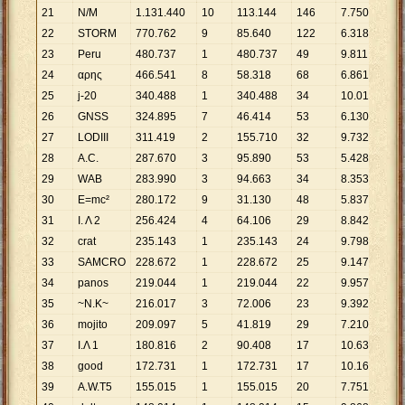
21
N/M
1
.
131
.
440
10
113
.
144
146
7
.
750
22
STORM
770
.
762
9
85
.
640
122
6
.
318
23
Peru
480
.
737
1
480
.
737
49
9
.
811
24
αρης
466
.
541
8
58
.
318
68
6
.
861
25
j-20
340
.
488
1
340
.
488
34
10
.
014
26
GNSS
324
.
895
7
46
.
414
53
6
.
130
27
LODIII
311
.
419
2
155
.
710
32
9
.
732
28
A.C.
287
.
670
3
95
.
890
53
5
.
428
29
WAB
283
.
990
3
94
.
663
34
8
.
353
30
E=mc²
280
.
172
9
31
.
130
48
5
.
837
31
Ι. Λ 2
256
.
424
4
64
.
106
29
8
.
842
32
crat
235
.
143
1
235
.
143
24
9
.
798
33
SAMCRO
228
.
672
1
228
.
672
25
9
.
147
34
panos
219
.
044
1
219
.
044
22
9
.
957
35
~N.K~
216
.
017
3
72
.
006
23
9
.
392
36
mojito
209
.
097
5
41
.
819
29
7
.
210
37
Ι.Λ 1
180
.
816
2
90
.
408
17
10
.
636
38
good
172
.
731
1
172
.
731
17
10
.
161
39
A.W.T5
155
.
015
1
155
.
015
20
7
.
751