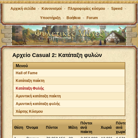
Αρχική σελίδα
-
Κανονισμοί
-
Πληροφορίες κόσμου
-
Speed
-
Υποστήριξη
-
Βοήθεια
-
Forum
Αρχείο Casual 2: Κατάταξη φυλών
Μενού
Hall of Fame
Κατάταξη παίκτη
Κατάταξη Φυλής
Αμυντική κατάταξη παίκτη
Αμυντική κατάταξη φυλής
Χάρτης Κόσμου
Πόντοι
Πόντοι
Θέση
Όνομα
Πόντοι
Μέλη
ανά
Χωριά
ανά
παίκτη
χωριό