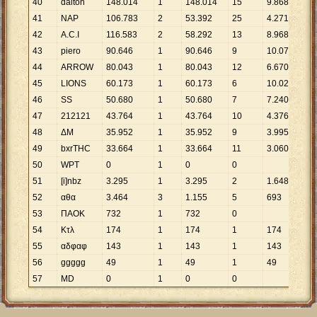
40
dalton
148
.
014
1
148
.
014
15
9
.
868
41
NAP
106
.
783
2
53
.
392
25
4
.
271
42
A.C.I
116
.
583
2
58
.
292
13
8
.
968
43
piero
90
.
646
1
90
.
646
9
10
.
072
44
ARROW
80
.
043
1
80
.
043
12
6
.
670
45
LIONS
60
.
173
1
60
.
173
6
10
.
029
46
SS
50
.
680
1
50
.
680
7
7
.
240
47
212121
43
.
764
1
43
.
764
10
4
.
376
48
ΔΜ
35
.
952
1
35
.
952
9
3
.
995
49
bxrTHC
33
.
664
1
33
.
664
11
3
.
060
50
WPT
0
1
0
0
51
[i]nbz
3
.
295
1
3
.
295
2
1
.
648
52
αθα
3
.
464
3
1
.
155
5
693
53
ΠΑΟΚ
732
1
732
0
54
Κτλ
174
1
174
1
174
55
αδφαφ
143
1
143
1
143
56
ggggg
49
1
49
1
49
57
MD
0
1
0
0