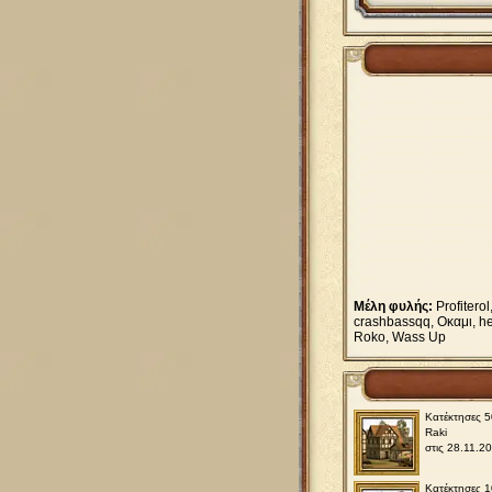
Μέλη φυλής:
Profiterol
crashbassqq, Οκαμι, he
Roko, Wass Up
Κατέκτησες 
Raki
στις 28.11.2
Κατέκτησες 