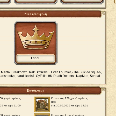
Νικήτρια φυλή
FapeL
, Mental Breakdown, Raki, kritikaki0, Evan Fournier, -The Suicide Squad-,
artshootvp, karaiskakis7, CyFitilas96, Death Dealers., NapMan, Senpai
Κατάκτηση
500 χωριά πρώτος
Κατέκτησες 250 χωριά πρώτος
Raki
025 και ώρα 11:00
στις 30.09.2025 και ώρα 14:01
100 χωριά πρώτος
Κατέκτησες 2 χωριά πρώτος