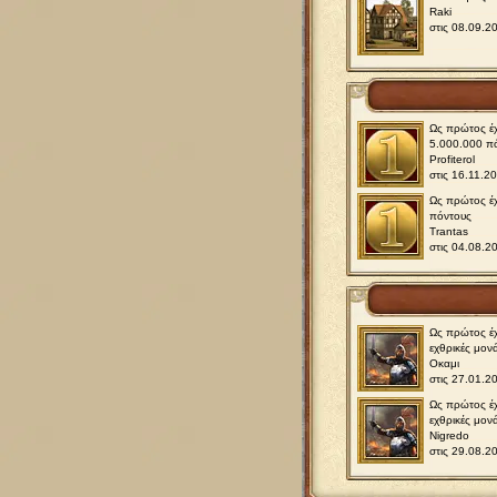
Raki
στις 08.09.2
Ως πρώτος έχ
5.000.000 π
Profiterol
στις 16.11.2
Ως πρώτος έχ
πόντους
Trantas
στις 04.08.2
Ως πρώτος έχ
εχθρικές μον
Οκαμι
στις 27.01.2
Ως πρώτος έχ
εχθρικές μον
Nigredo
στις 29.08.2