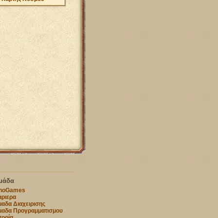
μάδα
nnoGames
ριερα
αδα Διαχειρισης
μαδα Προγραμματισμου
τορία