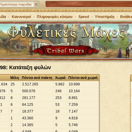
Tribal Wars 2 – Η συνέχεια
Περισσότερα παιχνίδια:
Forge of Empires – Πορεύσου στις εποχές με
λίδα
-
Κανονισμοί
-
Πληροφορίες κόσμου
-
Speed
-
Υποστήριξη
-
Βοήθει
στρατηγική
Grepolis – Ίδρυσε μία αυτοκρατορία στην αρχαία
Ελλάδα
98: Κατάταξη φυλών
Μέλη
Πόντοι ανά παίκτη
Χωριά
Πόντοι ανά χωριό
1
.
634
25
2
.
517
.
265
5
.
882
10
.
699
379
5
500
.
076
246
10
.
164
412
8
281
.
177
253
8
.
891
51
6
64
.
125
53
7
.
259
37
7
18
.
377
18
7
.
147
0
1
43
.
360
9
4
.
818
0
2
14
.
365
5
5
.
746
6
6
4
.
049
6
4
.
049