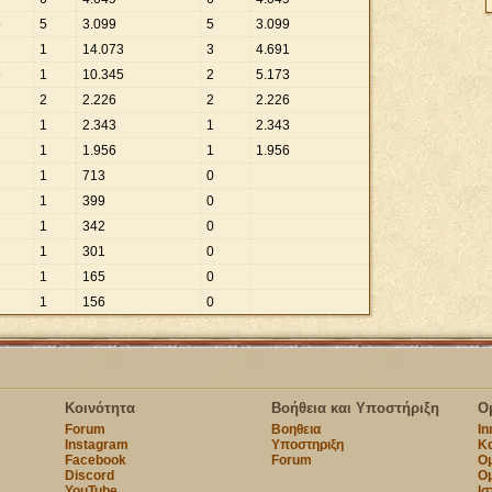
5
5
3
.
099
5
3
.
099
3
1
14
.
073
3
4
.
691
5
1
10
.
345
2
5
.
173
2
2
.
226
2
2
.
226
1
2
.
343
1
2
.
343
1
1
.
956
1
1
.
956
1
713
0
1
399
0
1
342
0
1
301
0
1
165
0
1
156
0
Κοινότητα
Βοήθεια και Υποστήριξη
Ο
Forum
Βοηθεια
I
Instagram
Υποστηριξη
Κα
Facebook
Forum
Ομ
Discord
Ο
YouTube
Ισ