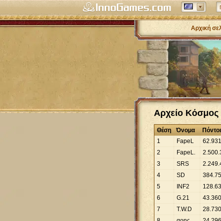
Αρχική σε
Αρχείο Κόσμος 
Θέση
Όνομα
Πόντοι
1
FapeL
62
.
93
2
FapeL.
2
.
500
.
3
SRS
2
.
249
.
4
SD
384
.
7
5
INF2
128
.
6
6
G.21
43
.
36
7
T.W.D
28
.
73
8
αρης
24
.
29