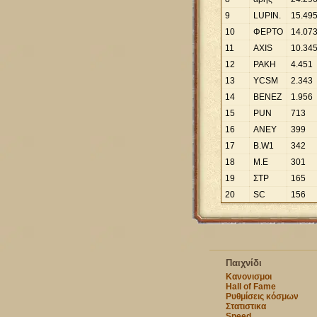
9
LUPIN.
15
.
49
10
ΦΕΡΤΟ
14
.
07
11
AXIS
10
.
34
12
ΡΑΚΗ
4
.
451
13
YCSM
2
.
343
14
ΒΕΝΕΖ
1
.
956
15
PUΝ
713
16
ΑΝΕΥ
399
17
B.W1
342
18
Μ.Ε
301
19
ΣΤΡ
165
20
SC
156
Παιχνίδι
Κανονισμοι
Hall of Fame
Ρυθμίσεις κόσμων
Στατιστικα
Speed