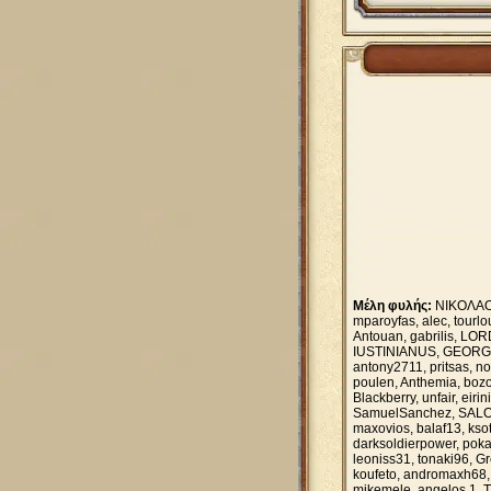
Μέλη φυλής:
ΝΙΚΟΛΑΟΣ 
mparoyfas, alec, tοurl
Antouan, gabrilis, L
IUSTINIANUS, GEORGIA1
antony2711, pritsas, 
poulen, Anthemia, bozoa
Blackberry, unfair, eir
SamuelSanchez, SALON
maxovios, balaf13, kso
darksoldierpower, pok
leoniss31, tonaki96, Gr
koufeto, andromaxh68, 
mikemele, angelos.1, T