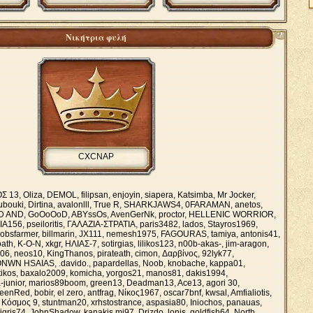
Νικήτρια φυλή
CXCNAP
13, Oliza, DEMOL, filipsan, enjoyin, siapera, Katsimba, Mr Jocker,
oubοuki, Dirtina, avalonlll, True R, SHARKJAWS4, 0FARAMAN, anetos,
ORD AND, GoOoOoD, ABYssOs, AvenGerNk, proctor, HELLENIC WORRIOR,
56, pseiloritis, ΓΑΛΑΖΙΑ-ΣΤΡΑΤΙΑ, paris3482, lados, Stayros1969,
noobsfarmer, billmarin, JX111, nemesh1975, FAGOURAS, tamiya, antonis41,
th, K-O-N, xkgr, ΗΛΙΑΣ-7, sotirgias, lilikos123, n00b-akas-, jim-aragon,
ini06, neos10, KingThanos, pirateath, cimon, Δαρβίνος, 92lyk77,
WN HSAIAS, .davido., papardellas, Νοοb, knobache, kappa01,
tikos, baxalo2009, komicha, yorgos21, manos81, dakis1994,
a-junior, marios89boom, green13, Deadman13, Ace13, agori 30,
eenRed, bobir, el zero, antfrag, Νίκος1967, oscar7bnf, kwsal, Amfialiotis,
Κόσμος 9, stuntman20, xrhstostrance, aspasia80, Iniochos, panauas,
igris74, JohnShadow, kanakis mi97, Drizdo, lonis, goldfish64, Nοrth,