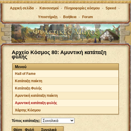
Αρχική σελίδα
-
Κανονισμοί
-
Πληροφορίες κόσμου
-
Speed
-
Υποστήριξη
-
Βοήθεια
-
Forum
Αρχείο Κόσμος 80: Αμυντική κατάταξη
φυλής
Μενού
Hall of Fame
Κατάταξη παίκτη
Κατάταξη Φυλής
Αμυντική κατάταξη παίκτη
Αμυντική κατάταξη φυλής
Χάρτης Κόσμου
Τύπος κατάταξης:
Θέση
Φυλή
Συνολικά