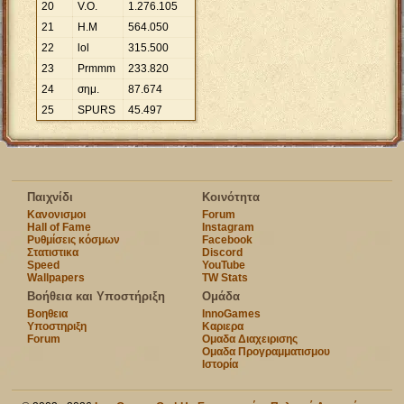
20
V.O.
1
.
276
.
105
21
H.M
564
.
050
22
lol
315
.
500
23
Prmmm
233
.
820
24
σημ.
87
.
674
25
SPURS
45
.
497
Παιχνίδι
Κοινότητα
Κανονισμοι
Forum
Hall of Fame
Instagram
Ρυθμίσεις κόσμων
Facebook
Στατιστικα
Discord
Speed
YouTube
Wallpapers
TW Stats
Βοήθεια και Υποστήριξη
Ομάδα
Βοηθεια
InnoGames
Υποστηριξη
Καριερα
Forum
Ομαδα Διαχειρισης
Ομαδα Προγραμματισμου
Ιστορία