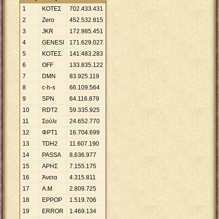
1
ΚΟΤΕΣ
702
.
433
.
431
2
Zero
452
.
532
.
815
3
JKR
172
.
985
.
451
4
GENESI
171
.
629
.
027
5
ΚΟΤΕΣ.
141
.
483
.
283
6
OFF
133
.
835
.
122
7
DMN
83
.
925
.
119
8
c-h-s
66
.
109
.
564
9
SPN
64
.
116
.
879
10
RDT2
59
.
335
.
925
11
Σούλι
24
.
652
.
770
12
ΦΡΤ1
16
.
704
.
699
13
TDH2
11
.
607
.
190
14
PASSA
8
.
636
.
977
15
ΑΡΗΣ
7
.
155
.
175
16
Άνετα
4
.
315
.
811
17
Α.Μ
2
.
809
.
725
18
ΕΡΡΟΡ
1
.
519
.
706
19
ERROR
1
.
469
.
134