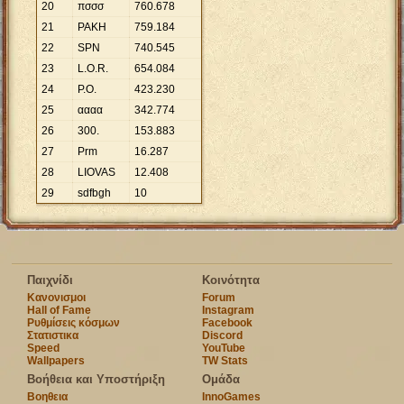
20
πσσσ
760
.
678
21
ΡΑΚΗ
759
.
184
22
SPN
740
.
545
23
L.O.R.
654
.
084
24
P.O.
423
.
230
25
αααα
342
.
774
26
300.
153
.
883
27
Prm
16
.
287
28
LIOVAS
12
.
408
29
sdfbgh
10
Παιχνίδι
Κοινότητα
Κανονισμοι
Forum
Hall of Fame
Instagram
Ρυθμίσεις κόσμων
Facebook
Στατιστικα
Discord
Speed
YouTube
Wallpapers
TW Stats
Βοήθεια και Υποστήριξη
Ομάδα
Βοηθεια
InnoGames