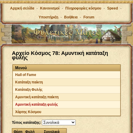
Αρχική σελίδα
-
Κανονισμοί
-
Πληροφορίες κόσμου
-
Speed
-
Υποστήριξη
-
Βοήθεια
-
Forum
Αρχείο Κόσμος 78: Αμυντική κατάταξη
φυλής
Μενού
Hall of Fame
Κατάταξη παίκτη
Κατάταξη Φυλής
Αμυντική κατάταξη παίκτη
Αμυντική κατάταξη φυλής
Χάρτης Κόσμου
Τύπος κατάταξης:
Θέση
Φυλή
Συνολικά