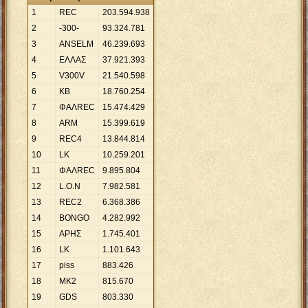
1
REC
203
.
594
.
938
2
-300-
93
.
324
.
781
3
ANSELM
46
.
239
.
693
4
ΕΛΛΑΣ
37
.
921
.
393
5
V300V
21
.
540
.
598
6
KB
18
.
760
.
254
7
ΦAΛREC
15
.
474
.
429
8
ARM
15
.
399
.
619
9
REC4
13
.
844
.
814
10
LK
10
.
259
.
201
11
ΦΑΛREC
9
.
895
.
804
12
L.O.N
7
.
982
.
581
13
RΕC2
6
.
368
.
386
14
BONGO
4
.
282
.
992
15
ΑΡΗΣ
1
.
745
.
401
16
LΚ
1
.
101
.
643
17
piss
883
.
426
18
ΜΚ2
815
.
670
19
GDS
803
.
330