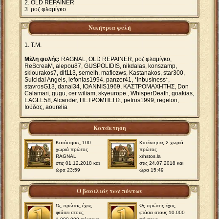
OLD REPAINER
ροζ φλαμίγκο
Νικήτρια φυλή
T.M.
Μέλη φυλής:
RAGNAL, OLD REPAINER, ροζ φλαμίγκο,
ReScreaM, alepou87, GUSPOLIDIS, nikdalas, konszamp,
skiourakos7, dif113, semelh, mafiozws, Kastanakos, star300,
Suicidal Angels, lefonias1994, panzer41, *Inbusiness*,
stavrosG13, danai34, IOANNIS1969, ΚΑΣΤΡΟΜΑΧΗΤΗΣ, Don
Calamari, gugu, cer wiliam, skyeurope., WhisperDeath, goakias,
EAGLE58, Alcander, ΠΕΤΡΟΜΠΕΗΣ, petros1999, regeton,
Ιούδας, aourelia
Κατάκτηση
Κατέκτησες 100
Κατέκτησες 2 χωριά
χωριά πρώτος
πρώτος
RAGNAL
xrhstos.la
στις 01.12.2018 και
στις 24.07.2018 και
ώρα 23:59
ώρα 15:49
Ο βασιλιάς των πόντων
Ως πρώτος έχεις
Ως πρώτος έχεις
φτάσει στους
φτάσει στους 10.000