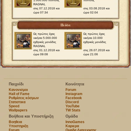
1.000.000 πόντους
πόντους
RAGNAL
στις 07.12.2018 και
στις 03.08.2018 και
ώρα 07:34
ώρα 02:04
Πεδία
Ως πρώτος έχεις
Ως πρώτος έχεις
νικήσει 5.000.000
νικήσει 10.000
εχθρικές μονάδες
εχθρικές μονάδες
RAGNAL
στις 01.12.2018 και
στις 26.07.2018 και
ώρα 09:08
ώρα 21:06
Παιχνίδι
Κοινότητα
Κανονισμοι
Forum
Hall of Fame
Instagram
Ρυθμίσεις κόσμων
Facebook
Στατιστικα
Discord
Speed
YouTube
Wallpapers
TW Stats
Βοήθεια και Υποστήριξη
Ομάδα
Βοηθεια
InnoGames
Υποστηριξη
Καριερα
Forum
Ομαδα Διαχειρισης