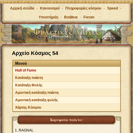
Αρχική σελίδα
-
Κανονισμοί
-
Πληροφορίες κόσμου
-
Speed
-
Υποστήριξη
-
Βοήθεια
-
Forum
Αρχείο Κόσμος 54
Μενού
Hall of Fame
Κατάταξη παίκτη
Κατάταξη Φυλής
Αμυντική κατάταξη παίκτη
Αμυντική κατάταξη φυλής
Χάρτης Κόσμου
Κορυφαίοι παίκτες
RAGNAL