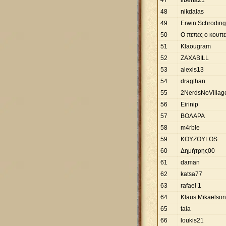
47
liberta21
48
nikdalas
49
Erwin Schroding
50
Ο πεπες ο κουπ
51
Klaougram
52
ZAXABILL
53
alexis13
54
dragthan
55
2NerdsNoVillag
56
Eirinip
57
ΒΟΛΑΡΑ
58
m4rble
59
KOYZOYLOS
60
Δημήτρης00
61
daman
62
katsa77
63
rafael 1
64
Klaus Mikaelson
65
tala
66
loukis21