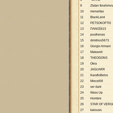
9
Zlatan Ibrahimov
10
menaritas
11
BlackLand
12
PETSOKOFTIS
13
ΠΑΝΟΣ615
14
pouthenas
15
dimitrios5673
16
Giorgio Armani
17
Makaveli
18
THEOGONS
19
Okra
20
JAGUARR
21
KarafloBelos
22
Miecel09
23
ser dark
24
Wass Up
25
Hombre
26
STAR OF VERG
27
kalousis