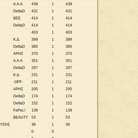
A.A.A.
438
1
438
DeltaD
431
1
431
BEE
414
1
414
DeltaD
414
1
414
403
1
403
Κ.Δ.
389
1
389
DeltaD
385
1
385
ΑΡΗΣ
370
1
370
A.A.A.
351
1
351
DeltaD
297
1
297
Κ.Δ.
231
1
231
-OFF-
211
1
211
ΑΡΗΣ
205
1
205
DeltaD
174
1
174
DeltaD
152
1
152
FaPeL!
139
1
139
BEAUTY
53
1
53
ΟΥΣΗΣ
36
1
36
0
0