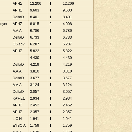
ΑΡΗΣ
12
.
206
1
12
.
206
ΑΡΗΣ
9
.
603
1
9
.
603
DeltaD
8
.
401
1
8
.
401
oyer
ΑΡΗΣ
8
.
015
2
4
.
008
A.A.A.
6
.
786
1
6
.
786
DeltaD
6
.
733
1
6
.
733
GS.adv
6
.
287
1
6
.
287
ΑΡΗΣ
5
.
822
1
5
.
822
4
.
430
1
4
.
430
DeltaD
4
.
219
1
4
.
219
A.A.A.
3
.
810
1
3
.
810
DeltaD
3
.
677
1
3
.
677
A.A.A.
3
.
124
1
3
.
124
DeltaD
3
.
057
1
3
.
057
ΚΑΨΕΣ
2
.
934
1
2
.
934
ΑΡΗΣ
2
.
452
1
2
.
452
ΑΡΗΣ
2
.
357
1
2
.
357
L.O.N
1
.
941
1
1
.
941
ΕΥΒΟΙΑ
1
.
759
1
1
.
759