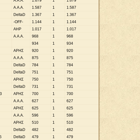
A.A.A.
1
.
679
1
1
.
679
A.A.A.
1
.
587
1
1
.
587
DeltaD
1
.
367
1
1
.
367
-OFF-
1
.
144
1
1
.
144
ΑΗΡ
1
.
017
1
1
.
017
A.A.A.
968
1
968
934
1
934
ΑΡΗΣ
920
1
920
A.A.A.
875
1
875
DeltaD
784
1
784
DeltaD
751
1
751
ΑΡΗΣ
750
1
750
DeltaD
731
1
731
3
ΑΡΗΣ
700
1
700
A.A.A.
627
1
627
ΑΡΗΣ
625
1
625
A.A.A.
596
1
596
ΑΡΗΣ
510
1
510
DeltaD
482
1
482
6
DeltaD
479
1
479