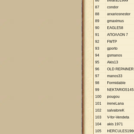
86
trelara51999
87
condor
88
arxariosnestor
89
gmaximus
90
EAGLE58
91
ΑΠΟΛΛΟΝ 7
92
FWTP
93
gporto
94
gsmanos
95
Akis13
96
OLD REPAINER
97
manos33
98
Formidable
99
NEKTARIOS145
100
pougou
101
ireneLana
102
salvatoreK
103
V-for-Vendeta
104
akis 1971
105
HERCULES196