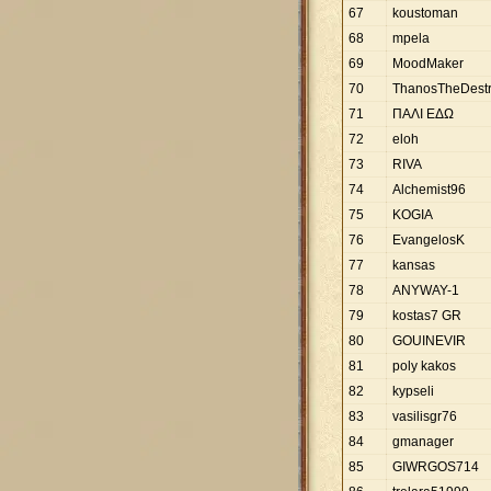
67
koustoman
68
mpela
69
MoodMaker
70
ThanosTheDestr
71
ΠΑΛΙ ΕΔΩ
72
eloh
73
RIVA
74
Alchemist96
75
KOGIA
76
EvangelosK
77
kansas
78
ANYWAY-1
79
kostas7 GR
80
GOUINEVIR
81
poly kakos
82
kypseli
83
vasilisgr76
84
gmanager
85
GIWRGOS714