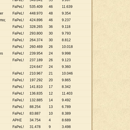
FaPeL!
549
.
841
55
9
.
997
FaΡeL!
535
.
409
46
11
.
639
er
FaPeL!
448
.
970
48
9
.
354
επες
FaPeL!
424
.
896
46
9
.
237
FaΡeL!
328
.
265
36
9
.
118
FaPeL!
293
.
800
30
9
.
793
FaΡeL!
264
.
374
30
8
.
812
FaPeL!
260
.
469
26
10
.
018
es
FaPeL!
239
.
954
24
9
.
998
FaΡeL!
237
.
189
26
9
.
123
224
.
647
24
9
.
360
FaΡeL!
210
.
967
21
10
.
046
FaPeL!
197
.
292
20
9
.
865
FaΡeL!
141
.
810
17
8
.
342
FaΡeL!
136
.
835
12
11
.
403
FaΡeL!
132
.
885
14
9
.
492
FaΡeL!
88
.
254
13
6
.
789
FaPeL!
83
.
887
10
8
.
389
ΑΡΗΣ
34
.
754
4
8
.
689
FaΡeL!
31
.
478
9
3
.
498