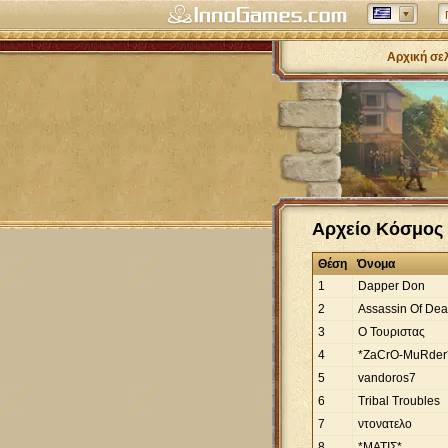
Αρχική σε
Αρχείο Κόσμος 
Θέση
Όνομα
1
Dapper Don
2
Assassin Of Dea
3
Ο Τουριστας
4
*ZaCrO-MuRder
5
vandoros7
6
Tribal Troubles
7
ντονατελο
8
*ΜΑΤΙΣ*