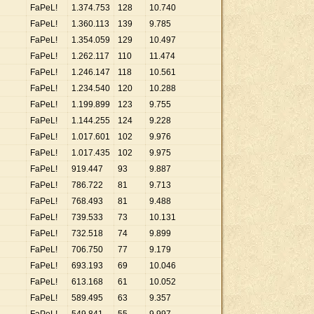
FaPeL!
1
.
374
.
753
128
10
.
740
FaPeL!
1
.
360
.
113
139
9
.
785
FaPeL!
1
.
354
.
059
129
10
.
497
FaΡeL!
1
.
262
.
117
110
11
.
474
FaPeL!
1
.
246
.
147
118
10
.
561
FaPeL!
1
.
234
.
540
120
10
.
288
FaPeL!
1
.
199
.
899
123
9
.
755
FaPeL!
1
.
144
.
255
124
9
.
228
FaPeL!
1
.
017
.
601
102
9
.
976
FaΡeL!
1
.
017
.
435
102
9
.
975
FaPeL!
919
.
447
93
9
.
887
FaPeL!
786
.
722
81
9
.
713
FaPeL!
768
.
493
81
9
.
488
FaPeL!
739
.
533
73
10
.
131
FaΡeL!
732
.
518
74
9
.
899
FaPeL!
706
.
750
77
9
.
179
FaPeL!
693
.
193
69
10
.
046
FaΡeL!
613
.
168
61
10
.
052
FaPeL!
589
.
495
63
9
.
357