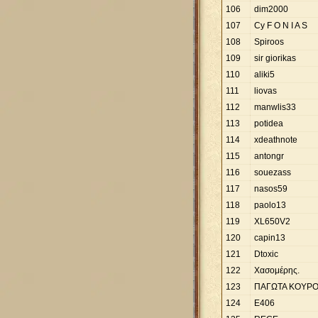
106
dim2000
107
Cy F O N I A S
108
Spiroos
109
sir giorikas
110
aliki5
111
liovas
112
manwlis33
113
potidea
114
xdeathnote
115
antongr
116
souezass
117
nasos59
118
paolo13
119
XL650V2
120
capin13
121
Dtoxic
122
Χασομέρης.
123
ΠΑΓΩΤΑ ΚΟΥΡ
124
E406