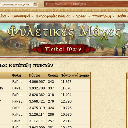
Tribal Wars 2 – Η συνέχεια
Περισσότερα παιχνίδια:
Forge of Empires – Πορεύσου στις εποχές με
λίδα
-
Κανονισμοί
-
Πληροφορίες κόσμου
-
Speed
-
Υποστήριξη
-
Βοήθει
στρατηγική
Grepolis – Ίδρυσε μία αυτοκρατορία στην αρχαία
Ελλάδα
53: Κατάταξη παικτών
Φυλή
Πόντοι
Χωριά
Πόντοι ανά χωριό
FaPeL!
4
.
066
.
967
343
11
.
857
th
FaPeL!
3
.
932
.
708
337
11
.
670
FaPeL!
3
.
626
.
362
318
11
.
404
*
FaPeL!
3
.
568
.
421
279
12
.
790
FaPeL!
3
.
475
.
319
324
10
.
726
FaPeL!
3
.
126
.
114
286
10
.
930
FaPeL!
3
.
112
.
860
257
12
.
112
FaPeL!
2
.
942
.
009
281
10
.
470