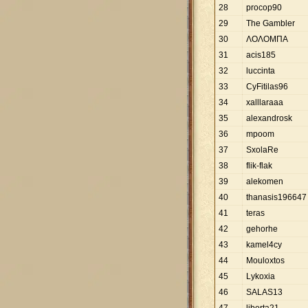
28
procop90
29
Τhe Gambler
30
ΛΟΛΟΜΠΑ
31
acis185
32
luccinta
33
CyFitilas96
34
xalllaraaa
35
alexandrosk
36
mpoom
37
SxolaRe
38
flik-flak
39
alekomen
40
thanasis196647
41
teras
42
gehorhe
43
kamel4cy
44
Mouloxtos
45
Lykoxia
46
SALAS13