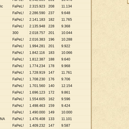
ic
FaPeL!
2
.
315
.
923
208
11
.
134
FaPeL!
2
.
286
.
590
237
9
.
648
FaPeL!
2
.
141
.
183
182
11
.
765
FaPeL!
2
.
135
.
948
228
9
.
368
300
2
.
018
.
757
201
10
.
044
FaPeL!
2
.
016
.
383
196
10
.
288
FaPeL!
1
.
994
.
281
201
9
.
922
FaPeL!
1
.
842
.
116
183
10
.
066
FaPeL!
1
.
812
.
387
188
9
.
640
FaPeL!
1
.
774
.
234
178
9
.
968
FaPeL!
1
.
728
.
919
147
11
.
761
FaPeL!
1
.
708
.
230
176
9
.
706
FaPeL!
1
.
701
.
560
140
12
.
154
FaPeL!
1
.
696
.
123
172
9
.
861
FaPeL!
1
.
554
.
605
162
9
.
596
FaPeL!
1
.
498
.
463
159
9
.
424
FaPeL!
1
.
490
.
000
149
10
.
000
INA
FaPeL!
1
.
476
.
408
133
11
.
101
FaPeL!
1
.
409
.
232
147
9
.
587