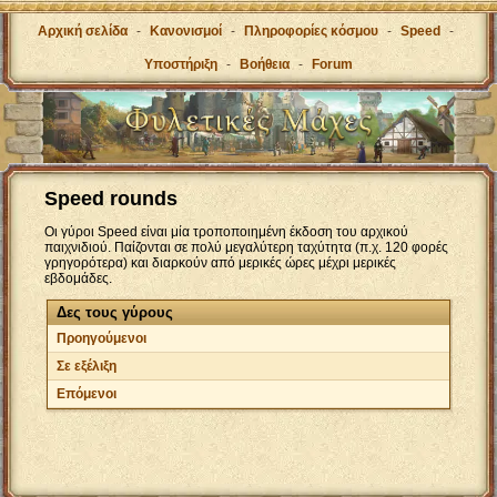
Αρχική σελίδα
-
Κανονισμοί
-
Πληροφορίες κόσμου
-
Speed
-
Υποστήριξη
-
Βοήθεια
-
Forum
Speed rounds
Οι γύροι Speed είναι μία τροποποιημένη έκδοση του αρχικού
παιχνιδιού. Παίζονται σε πολύ μεγαλύτερη ταχύτητα (π.χ. 120 φορές
γρηγορότερα) και διαρκούν από μερικές ώρες μέχρι μερικές
εβδομάδες.
Δες τους γύρους
Προηγούμενοι
Σε εξέλιξη
Επόμενοι