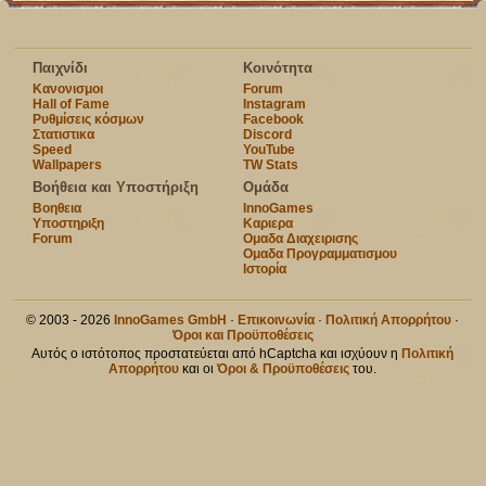
Παιχνίδι
Κοινότητα
Κανονισμοι
Forum
Hall of Fame
Instagram
Ρυθμίσεις κόσμων
Facebook
Στατιστικα
Discord
Speed
YouTube
Wallpapers
TW Stats
Βοήθεια και Υποστήριξη
Ομάδα
Βοηθεια
InnoGames
Υποστηριξη
Καριερα
Forum
Ομαδα Διαχειρισης
Ομαδα Προγραμματισμου
Ιστορία
© 2003 - 2026
InnoGames GmbH
·
Επικοινωνία
·
Πολιτική Απορρήτου
·
Όροι και Προϋποθέσεις
Αυτός ο ιστότοπος προστατεύεται από hCaptcha και ισχύουν η
Πολιτική
Απορρήτου
και οι
Όροι & Προϋποθέσεις
του.