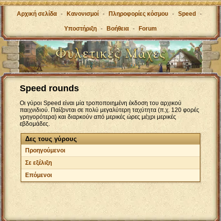
Αρχική σελίδα
-
Κανονισμοί
-
Πληροφορίες κόσμου
-
Speed
-
Υποστήριξη
-
Βοήθεια
-
Forum
Speed rounds
Οι γύροι Speed είναι μία τροποποιημένη έκδοση του αρχικού
παιχνιδιού. Παίζονται σε πολύ μεγαλύτερη ταχύτητα (π.χ. 120 φορές
γρηγορότερα) και διαρκούν από μερικές ώρες μέχρι μερικές
εβδομάδες.
Δες τους γύρους
Προηγούμενοι
Σε εξέλιξη
Επόμενοι