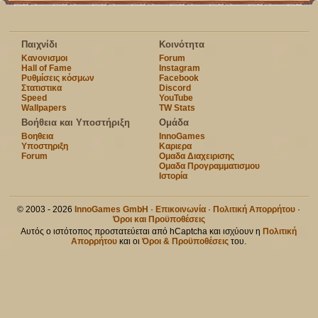
Παιχνίδι
Κοινότητα
Κανονισμοι
Forum
Hall of Fame
Instagram
Ρυθμίσεις κόσμων
Facebook
Στατιστικα
Discord
Speed
YouTube
Wallpapers
TW Stats
Βοήθεια και Υποστήριξη
Ομάδα
Βοηθεια
InnoGames
Υποστηριξη
Καριερα
Forum
Ομαδα Διαχειρισης
Ομαδα Προγραμματισμου
Ιστορία
© 2003 - 2026
InnoGames GmbH
·
Επικοινωνία
·
Πολιτική Απορρήτου
·
Όροι και Προϋποθέσεις
Αυτός ο ιστότοπος προστατεύεται από hCaptcha και ισχύουν η
Πολιτική
Απορρήτου
και οι
Όροι & Προϋποθέσεις
του.